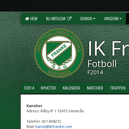
HEM
BLI MEDLEM
SENIOR
UNGDOM
IK F
Fotboll
F2014
F2014
NYHETER
KALENDER
MATCHER
TRUPPEN
Kansliet
Adress: Råby IP 1 72472 Västerås
Telefon: 021-838272
Mail:
kansli@ikfranke.com