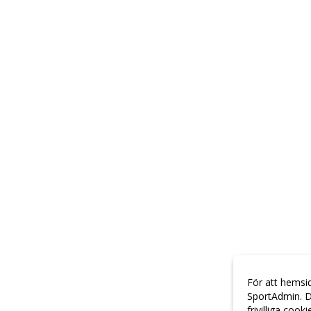
För att hemsi
SportAdmin. D
frivilliga cook