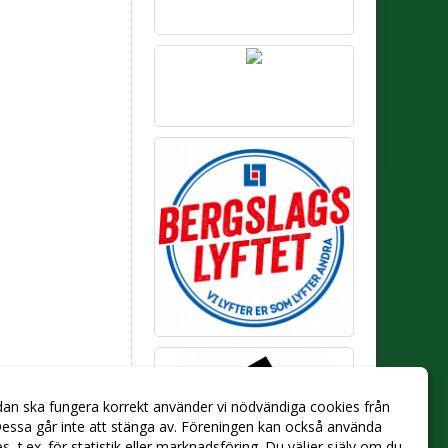
dan ska fungera korrekt använder vi nödvändiga cookies från
essa går inte att stänga av. Föreningen kan också använda
ies, t.ex. för statistik eller marknadsföring. Du väljer själv om du