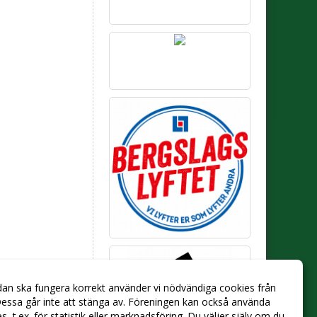
dan ska fungera korrekt använder vi nödvändiga cookies från
essa går inte att stänga av. Föreningen kan också använda
ies, t.ex. för statistik eller marknadsföring. Du väljer själv om du