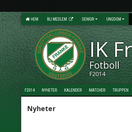
HEM
BLI MEDLEM
SENIOR
UNGDOM
IK F
Fotboll
F2014
F2014
NYHETER
KALENDER
MATCHER
TRUPPEN
Nyheter