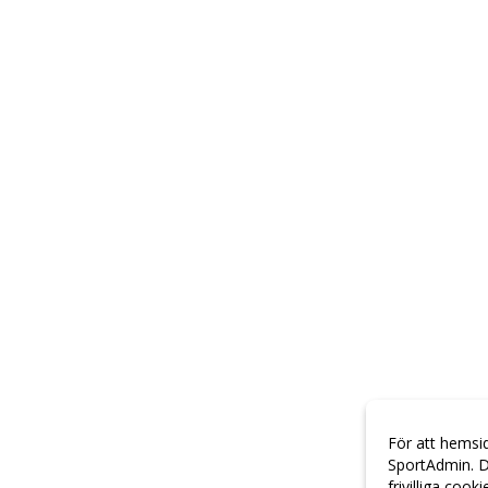
För att hemsi
SportAdmin. D
frivilliga cook