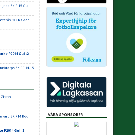
kiljebo SK P 15 Gul
ästerås SK FK Grön
anke P2014 Gul :2
unktorps BK PF 14-15
Zlatan -
VÅRA SPONSORER
arkarö SK P14 Röd
ke P2014 Gul :2