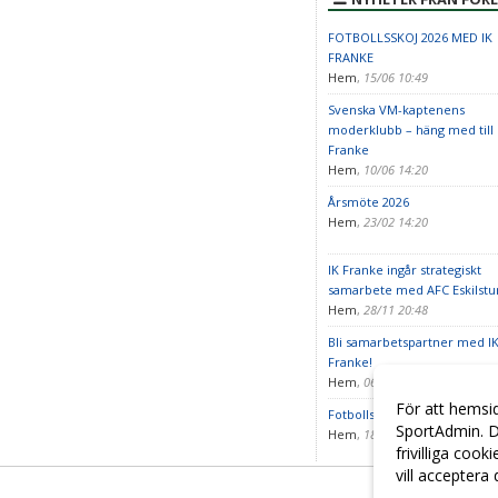
FOTBOLLSSKOJ 2026 MED IK
FRANKE
Hem
,
15/06 10:49
Svenska VM-kaptenens
moderklubb – häng med till 
Franke
Hem
,
10/06 14:20
Årsmöte 2026
Hem
,
23/02 14:20
IK Franke ingår strategiskt
samarbete med AFC Eskilstu
Hem
,
28/11 20:48
Bli samarbetspartner med I
Franke!
Hem
,
06/11 22:13
För att hemsi
Fotbollsskoj är igång!
SportAdmin. D
Hem
,
18/06 08:00
frivilliga cook
vill acceptera