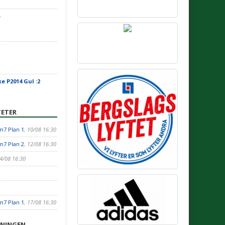
-
ke P2014 Gul :2
ETER
m7 Plan 1
, 10/08 16:30
m7 Plan 2
, 12/08 16:30
14/08 16:30
m7 Plan 1
, 17/08 16:30
ENINGEN