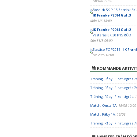
Lör 6/6 11:30
Bosnisk SK P 15 Bosnisk SK 
IK Franke P2014 Gul :3
Mån 1/6 18:00
IK Franke P2014 Gul :2
-
Västerås BK 30 P15 RÖD
Sön 31/5 09:00
Elastico FC P2015 -
IK Fran
Fre 29/5 18:00
KOMMANDE AKTIVIT
Träning, Råby IP naturgräs 7
Träning, Råby IP naturgräs 7
Träning, Råby IP konstgräs
, 
Match, Önsta 7A
, 15/08 10:00
Match, Råby 1A
, 16/08
Träning, Råby IP naturgräs 7
NYHETER FRÅN FÖR