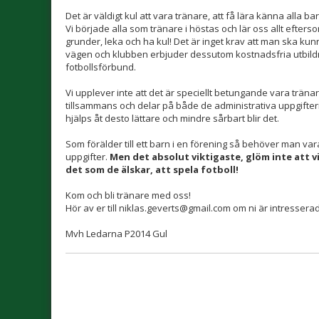
Det är väldigt kul att vara tränare, att få lära känna alla 
Vi började alla som tränare i höstas och lär oss allt efterso
grunder, leka och ha kul! Det är inget krav att man ska kun
vägen och klubben erbjuder dessutom kostnadsfria utbil
fotbollsförbund.
Vi upplever inte att det är speciellt betungande vara tränar
tillsammans och delar på både de administrativa uppgifterna
hjälps åt desto lättare och mindre sårbart blir det.
Som förälder till ett barn i en förening så behöver man vara 
uppgifter.
Men det absolut viktigaste, glöm inte att vi
det som de älskar, att spela fotboll!
Kom och bli tränare med oss!
Hör av er till niklas.geverts@gmail.com om ni är intresserade
Mvh Ledarna P2014 Gul