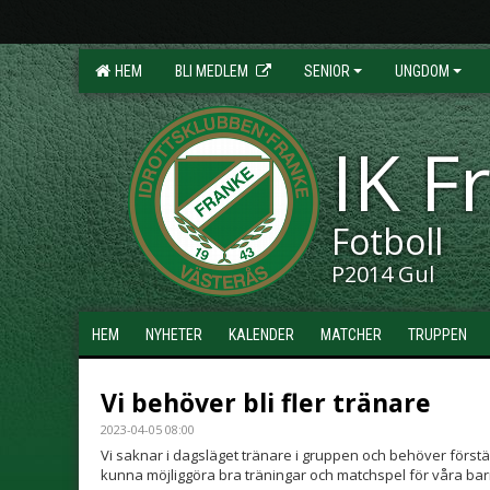
HEM
BLI MEDLEM
SENIOR
UNGDOM
IK F
Fotboll
P2014 Gul
HEM
NYHETER
KALENDER
MATCHER
TRUPPEN
Vi behöver bli fler tränare
2023-04-05 08:00
Vi saknar i dagsläget tränare i gruppen och behöver först
kunna möjliggöra bra träningar och matchspel för våra bar