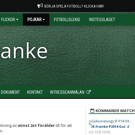
BÖRJA SPELA FOTBOLL? KLICKA HÄR!
FLICKOR
POJKAR
FOTBOLLSLEKIS
INSTEGSLAGET
ranke
DOKUMENT
KONTAKT
INTRESSEANMÄLAN
KOMMANDE MATCH
Gideonsbergs IF P14 Vit -
ärkning av
minst 2st förälder
till för att
IK Franke P2014 Gul :2
n.
Lör 15/8 10:00