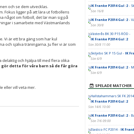
IK Franke P2014 Gul :2
- S
barnen och se dem utvecklas.
Sön 16/8
m. Fokus ligger på att lära ut fotbollens
na något om fotboll, det lär man sig på
IK Franke P2014 Gul :2
- V
dningar i samarbete med Västmanlands
Sön 30/8
Västerås BK 30 P15 RÖD -
e. Vi är ett bra gäng som har kul
IK Franke P2014 Gul :2
 och själva träningarna. Ju fler vi är som
Sön 30/8 11:00
Skiljebo SK P 15 Gul -
IK Fr
Sön 6/9
delaktig och hjälpa till med flera olika
 gör detta för våra barn så de får göra
IK Franke P2014 Gul :2
- M
Sön 6/9
SPELADE MATCHER
 eller vill veta mer.
Hallstahammars SK FK 2014 
IK Franke P2014 Gul :2
Sön 14/6 10:00
IK Franke P2014 Gul :2
- B
Sön 7/6 09:00
Elastico FC P2014 -
IK Fran