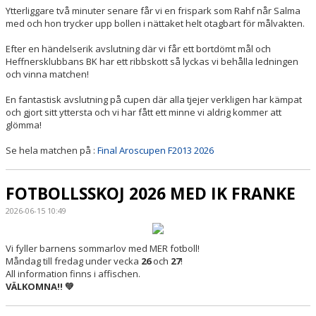
Ytterliggare två minuter senare får vi en frispark som Rahf når Salma
med och hon trycker upp bollen i nättaket helt otagbart för målvakten.
Efter en händelserik avslutning där vi får ett bortdömt mål och
Heffnersklubbans BK har ett ribbskott så lyckas vi behålla ledningen
och vinna matchen!
En fantastisk avslutning på cupen där alla tjejer verkligen har kämpat
och gjort sitt yttersta och vi har fått ett minne vi aldrig kommer att
glömma!
Se hela matchen på :
Final Aroscupen F2013 2026
FOTBOLLSSKOJ 2026 MED IK FRANKE
2026-06-15 10:49
Vi fyller barnens sommarlov med MER fotboll!
Måndag till fredag under vecka
26
och
27
!
All information finns i affischen.
VÄLKOMNA!! 💚