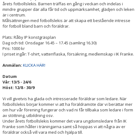
årets fotbollslekis. Barnen träffas en gång i veckan och indelas i
mindre grupper där alla får tid och uppmärksamhet, glädjen och leken
är i centrum.
Målsättningen med fotbollslekis är att skapa ett bestående intresse
för fotboll bland barn och föräldrar.
Plats: Råby IP konstgräsplan
Dag och tid: Onsdagar 16.45 – 17.45 (samling 16.30)
Pris: 1000 kr
I priset ingår: T-shirt, vattenflaska, försäkring, medlemskap i IK Franke.
Anmälan:
KLICKA HÄR!
Datum
Vår: 13/5 - 24/6
Höst: 12/8 - 30/9
Vi vill givetvis ha glada och intresserade föräldrar som ledare. När
fotbollslekis börjar kommer vi att ha föräldramöte där vi berättar mer
om hur vår förening fungerar och vad ni får tillbaka som ledare i form
av stöttning, utbildning osv.
Under årets fotbollslekis kommer det vara ungdomsledare från IK
Franke som håller i träningarna samt så hoppas vi att några av er
föräldrar också vill vara med och hjälpa till.