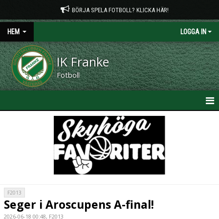
BÖRJA SPELA FOTBOLL? KLICKA HÄR!
HEM
LOGGA IN
IK Franke
Fotboll
HEM
NYHETER
OM KLUBBEN
KONTAKT
F2013
Seger i Aroscupens A-final!
PLANTIDER
2026-06-18 00:48, F2013