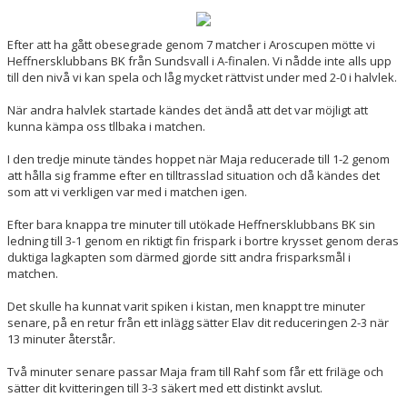
KALENDER
Efter att ha gått obesegrade genom 7 matcher i Aroscupen mötte vi
BILDGALLERI
Heffnersklubbans BK från Sundsvall i A-finalen. Vi nådde inte alls upp
till den nivå vi kan spela och låg mycket rättvist under med 2-0 i halvlek.
DOKUMENT
När andra halvlek startade kändes det ändå att det var möjligt att
kunna kämpa oss tllbaka i matchen.
VÅRA LAG/TRÄNARE
I den tredje minute tändes hoppet när Maja reducerade till 1-2 genom
MATCHER
att hålla sig framme efter en tilltrasslad situation och då kändes det
som att vi verkligen var med i matchen igen.
BLI MEDLEM
Efter bara knappa tre minuter till utökade Heffnersklubbans BK sin
ledning till 3-1 genom en riktigt fin frispark i bortre krysset genom deras
duktiga lagkapten som därmed gjorde sitt andra frisparksmål i
matchen.
Det skulle ha kunnat varit spiken i kistan, men knappt tre minuter
senare, på en retur från ett inlägg sätter Elav dit reduceringen 2-3 när
13 minuter återstår.
Två minuter senare passar Maja fram till Rahf som får ett friläge och
sätter dit kvitteringen till 3-3 säkert med ett distinkt avslut.