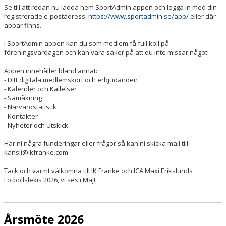
Se till att redan nu ladda hem SportAdmin appen och logga in med din
registrerade e-postadress.
https://www.sportadmin.se/app/
eller där
appar finns.
I SportAdmin appen kan du som medlem få full koll på
föreningsvardagen och kan vara säker på att du inte missar något!
Appen innehåller bland annat:
- Ditt digitala medlemskort och erbjudanden
- Kalender och Kallelser
- Samåkning
- Närvarostatistik
- Kontakter
- Nyheter och Utskick
Har ni några funderingar eller frågor så kan ni skicka mail till
kansli@ikfranke.com
Tack och varmt välkomna till IK Franke och ICA Maxi Erikslunds
Fotbollslekis 2026, vi ses i Maj!
Årsmöte 2026