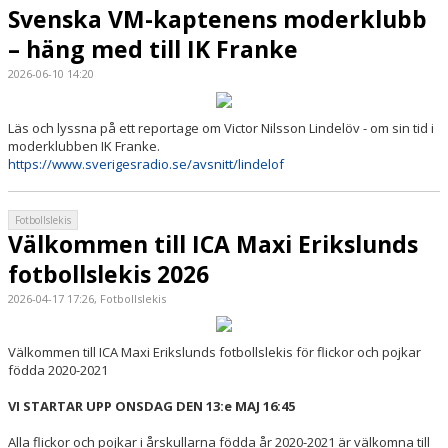
Svenska VM-kaptenens moderklubb
– häng med till IK Franke
2026-06-10 14:20
Läs och lyssna på ett reportage om Victor Nilsson Lindelöv - om sin tid i
moderklubben IK Franke.
https://www.sverigesradio.se/avsnitt/lindelof
Fotbollslekis
Välkommen till ICA Maxi Erikslunds
fotbollslekis 2026
2026-04-17 17:26, Fotbollslekis
Välkommen till ICA Maxi Erikslunds fotbollslekis för flickor och pojkar
födda 2020-2021
VI STARTAR UPP ONSDAG DEN 13:e MAJ 16:45
Alla flickor och pojkar i årskullarna födda år 2020-2021 är välkomna till