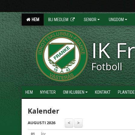
HEM
BLI MEDLEM
SENIOR
UNGDOM
IK F
Fotboll
HEM
NYHETER
OM KLUBBEN
KONTAKT
PLANTIDE
Kalender
AUGUSTI 2026
01
lör