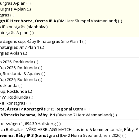
turgräs A-plan
(..)
turgräs A-plan
(..)
tgräs
(..)
s IF Herr borta, Önsta IP A
(DM Herr Slutspel Västmanland)
(..)
y IP konstgräs (planhalva)
naturgräs A-plan
(..)
lördagens cup, Råby IP naturgräs 5m5 Plan 1
(..)
 naturgräs 7m7 Plan 1
(..)
rgräs A-plan
(..)
p 2026, Rocklunda
(..)
Cup 2026, Rocklunda
(..)
p, Rocklunda & Apalby
(..)
Cup 2026, Rocklunda
(..)
Rocklunda
(..)
cup, Rocklunda
(..)
 ?? , Rocklunda
(..)
y IP konstgräs
(..)
rta, Årsta IP Konstgräs
(P15 Regional Östra)
(..)
 Västerås hemma, Råby IP 1
(Division 7 Herr Västmanland)
(..)
ottsvägen 1, 694 30 Hallsberg
(..)
och Bollkallar - VÄRD HERRLAGS MATCH, Läs info & kommentar här, Råby IP
hemma, Råby IP 3 (konstgräs)
(Div 2 Norra Svealand, herr 2026)
(..)