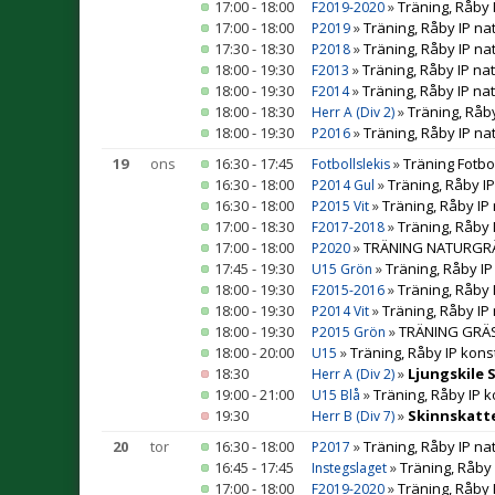
17:00 - 18:00
»
Träning, Råby 
F2019-2020
17:00 - 18:00
»
Träning, Råby IP na
P2019
17:30 - 18:30
»
Träning, Råby IP na
P2018
18:00 - 19:30
»
Träning, Råby IP na
F2013
18:00 - 19:30
»
Träning, Råby IP na
F2014
18:00 - 18:30
»
Träning, Råb
Herr A (Div 2)
18:00 - 19:30
»
Träning, Råby IP na
P2016
19
ons
16:30 - 17:45
»
Träning Fotbo
Fotbollslekis
16:30 - 18:00
»
Träning, Råby I
P2014 Gul
16:30 - 18:00
»
Träning, Råby IP
P2015 Vit
17:00 - 18:30
»
Träning, Råby 
F2017-2018
17:00 - 18:00
»
TRÄNING NATURGRÄS 
P2020
17:45 - 19:30
»
Träning, Råby IP
U15 Grön
18:00 - 19:30
»
Träning, Råby 
F2015-2016
18:00 - 19:30
»
Träning, Råby IP
P2014 Vit
18:00 - 19:30
»
TRÄNING GRÄS 
P2015 Grön
18:00 - 20:00
»
Träning, Råby IP kons
U15
18:30
»
Ljungskile 
Herr A (Div 2)
19:00 - 21:00
»
Träning, Råby IP 
U15 Blå
19:30
»
Skinnskatte
Herr B (Div 7)
20
tor
16:30 - 18:00
»
Träning, Råby IP na
P2017
16:45 - 17:45
»
Träning, Råby
Instegslaget
17:00 - 18:00
»
Träning, Råby 
F2019-2020