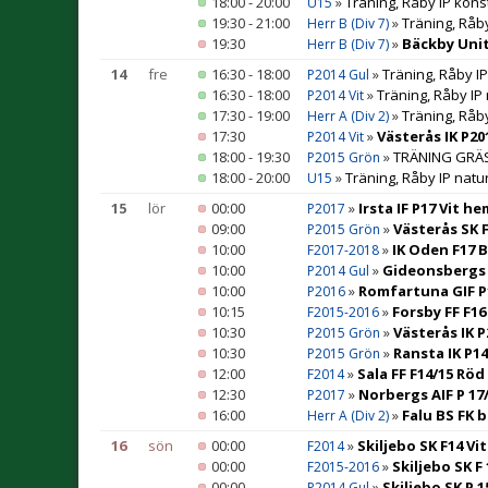
18:00 - 20:00
»
Träning, Råby IP kons
U15
19:30 - 21:00
»
Träning, Råb
Herr B (Div 7)
19:30
»
Bäckby Unit
Herr B (Div 7)
14
fre
16:30 - 18:00
»
Träning, Råby I
P2014 Gul
16:30 - 18:00
»
Träning, Råby IP
P2014 Vit
17:30 - 19:00
»
Träning, Råb
Herr A (Div 2)
17:30
»
Västerås IK P2
P2014 Vit
18:00 - 19:30
»
TRÄNING GRÄS 
P2015 Grön
18:00 - 20:00
»
Träning, Råby IP natu
U15
15
lör
00:00
»
Irsta IF P17 Vit h
P2017
09:00
»
Västerås SK 
P2015 Grön
10:00
»
IK Oden F17 
F2017-2018
10:00
»
Gideonsbergs I
P2014 Gul
10:00
»
Romfartuna GIF P
P2016
10:15
»
Forsby FF F16
F2015-2016
10:30
»
Västerås IK 
P2015 Grön
10:30
»
Ransta IK P1
P2015 Grön
12:00
»
Sala FF F14/15 Rö
F2014
12:30
»
Norbergs AIF P 1
P2017
16:00
»
Falu BS FK 
Herr A (Div 2)
16
sön
00:00
»
Skiljebo SK F14 V
F2014
00:00
»
Skiljebo SK F
F2015-2016
00:00
»
Skiljebo SK P 
P2014 Gul