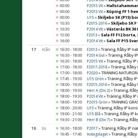
00:00
»
Hallstahammars 
P2015 Vit
00:00
»
Köping FF 1 he
P2015 Vit
00:00
»
Skiljebo SK (P15) b
U15
10:30
»
Skiljebo SK F
F2015-2016
10:30
»
Västerås BK 30 
P2014 Vit
15:00
»
Sala FF F12 borta,
F2013
16:00
»
Sala FF P15 Sva
P2014 Vit
17
mån
16:30 - 18:00
»
Träning, Råby IP na
F2013
16:30 - 18:00
»
Träning, Råby I
P2014 Gul
16:30 - 18:00
»
Träning, Råby IP
P2015 Vit
17:00 - 18:30
»
Träning, Råby 
F2017-2018
17:00 - 18:00
»
TRÄNING NATURGRÄS 
P2020
17:45 - 19:30
»
Träning, Råby IP
U15 Grön
18:00 - 19:30
»
Träning, Råby 
F2015-2016
18:00 - 19:30
»
Träning, Råb
Herr A (Div 2)
18:00 - 19:30
»
Träning, Råby IP
P2014 Vit
18:00 - 19:30
»
TRÄNING GRÄS 
P2015 Grön
18:00 - 20:00
»
Träning, Råby IP kons
U15
19:00 - 21:00
»
Träning, Råby IP 
U15 Blå
19:30 - 21:00
»
Träning, Råby
Herr B (Div 7)
18
tis
16:30 - 18:00
»
Träning, Råby IP na
P2017
16:45 - 17:45
»
Träning, Råby
Instegslaget