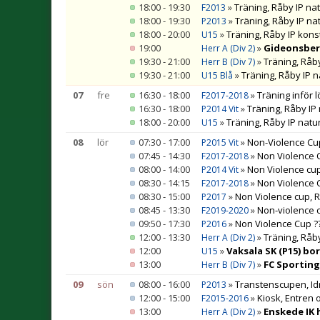
18:00 - 19:30
»
Träning, Råby IP na
F2013
18:00 - 19:30
»
Träning, Råby IP na
P2013
18:00 - 20:00
»
Träning, Råby IP kons
U15
19:00
»
Gideonsberg
Herr A (Div 2)
19:30 - 21:00
»
Träning, Råb
Herr B (Div 7)
19:30 - 21:00
»
Träning, Råby IP 
U15 Blå
07
fre
16:30 - 18:00
»
Träning inför 
F2017-2018
16:30 - 18:00
»
Träning, Råby IP
P2014 Vit
18:00 - 20:00
»
Träning, Råby IP natu
U15
08
lör
07:30 - 17:00
»
Non-Violence Cu
P2015 Vit
07:45 - 14:30
»
Non Violence 
F2017-2018
08:00 - 14:00
»
Non Violence cu
P2014 Vit
08:30 - 14:15
»
Non Violence 
F2017-2018
08:30 - 15:00
»
Non Violence cup, 
P2017
08:45 - 13:30
»
Non-violence 
F2019-2020
09:50 - 17:30
»
Non Violence Cup ??
P2016
12:00 - 13:30
»
Träning, Råb
Herr A (Div 2)
12:00
»
Vaksala SK (P15) bo
U15
13:00
»
FC Sporting
Herr B (Div 7)
09
sön
08:00 - 16:00
»
Transtenscupen, Idr
P2013
12:00 - 15:00
»
Kiosk, Entren 
F2015-2016
13:00
»
Enskede IK 
Herr A (Div 2)