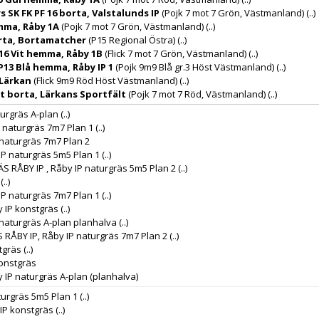
SK FK PF 16 borta, Valstalunds IP
(Pojk 7 mot 7 Grön, Västmanland)
(..)
mma, Råby 1A
(Pojk 7 mot 7 Grön, Västmanland)
(..)
orta, Bortamatcher
(P15 Regional Östra)
(..)
 16 Vit hemma, Råby 1B
(Flick 7 mot 7 Grön, Västmanland)
(..)
P13 Blå hemma, Råby IP 1
(Pojk 9m9 Blå gr.3 Höst Västmanland)
(..)
 Lärkan
(Flick 9m9 Röd Höst Västmanland)
(..)
rt borta, Lärkans Sportfält
(Pojk 7 mot 7 Röd, Västmanland)
(..)
turgräs A-plan
(..)
P naturgräs 7m7 Plan 1
(..)
 naturgräs 7m7 Plan 2
IP naturgräs 5m5 Plan 1
(..)
RÅBY IP , Råby IP naturgräs 5m5 Plan 2
(..)
(..)
IP naturgräs 7m7 Plan 1
(..)
y IP konstgräs
(..)
 naturgräs A-plan planhalva
(..)
RÅBY IP, Råby IP naturgräs 7m7 Plan 2
(..)
tgräs
(..)
konstgräs
 IP naturgräs A-plan (planhalva)
turgräs 5m5 Plan 1
(..)
 IP konstgräs
(..)