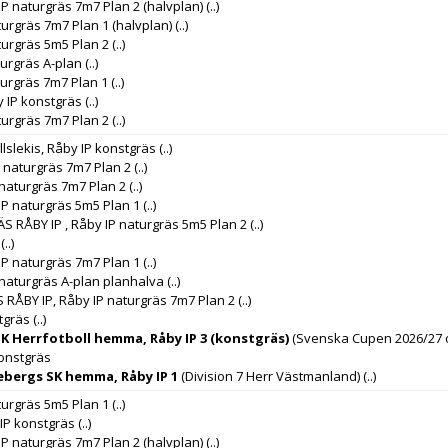
IP naturgräs 7m7 Plan 2 (halvplan)
(..)
turgräs 7m7 Plan 1 (halvplan)
(..)
turgräs 5m5 Plan 2
(..)
turgräs A-plan
(..)
turgräs 7m7 Plan 1
(..)
y IP konstgräs
(..)
turgräs 7m7 Plan 2
(..)
llslekis, Råby IP konstgräs
(..)
P naturgräs 7m7 Plan 2
(..)
 naturgräs 7m7 Plan 2
(..)
IP naturgräs 5m5 Plan 1
(..)
RÅBY IP , Råby IP naturgräs 5m5 Plan 2
(..)
(..)
IP naturgräs 7m7 Plan 1
(..)
 naturgräs A-plan planhalva
(..)
RÅBY IP, Råby IP naturgräs 7m7 Plan 2
(..)
tgräs
(..)
SK Herrfotboll hemma, Råby IP 3 (konstgräs)
(Svenska Cupen 2026/27 o
konstgräs
bergs SK hemma, Råby IP 1
(Division 7 Herr Västmanland)
(..)
turgräs 5m5 Plan 1
(..)
 IP konstgräs
(..)
IP naturgräs 7m7 Plan 2 (halvplan)
(..)