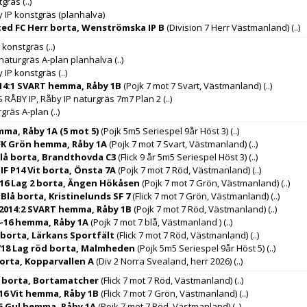
tgräs
(..)
y IP konstgräs (planhalva)
ed FC Herr borta, Wenströmska IP B
(Division 7 Herr Västmanland)
(..)
P konstgräs
(..)
 naturgräs A-plan planhalva
(..)
y IP konstgräs
(..)
014:1 SVART hemma, Råby 1B
(Pojk 7 mot 7 Svart, Västmanland)
(..)
RÅBY IP, Råby IP naturgräs 7m7 Plan 2
(..)
rgräs A-plan
(..)
emma, Råby 1A (5 mot 5)
(Pojk 5m5 Seriespel 9år Höst 3)
(..)
FK Grön hemma, Råby 1A
(Pojk 7 mot 7 Svart, Västmanland)
(..)
Blå borta, Brandthovda C3
(Flick 9 år 5m5 Seriespel Höst 3)
(..)
F P14 Vit borta, Önsta 7A
(Pojk 7 mot 7 Röd, Västmanland)
(..)
16 Lag 2 borta, Ängen Hökåsen
(Pojk 7 mot 7 Grön, Västmanland)
(..)
 Blå borta, Kristinelunds SF 7
(Flick 7 mot 7 Grön, Västmanland)
(..)
P2014:2 SVART hemma, Råby 1B
(Pojk 7 mot 7 Röd, Västmanland)
(..)
4-16 hemma, Råby 1A
(Pojk 7 mot 7 blå, Västmanland )
(..)
d borta, Lärkans Sportfält
(Flick 7 mot 7 Röd, Västmanland)
(..)
7/18 Lag röd borta, Malmheden
(Pojk 5m5 Seriespel 9år Höst 5)
(..)
borta, Kopparvallen A
(Div 2 Norra Svealand, herr 2026)
(..)
it borta, Bortamatcher
(Flick 7 mot 7 Röd, Västmanland)
(..)
 16 Vit hemma, Råby 1B
(Flick 7 mot 7 Grön, Västmanland)
(..)
15 Gul hemma, Råby 1A
(Pojk 7 mot 7 Röd, Västmanland)
(..)