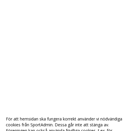
För att hemsidan ska fungera korrekt använder vi nödvändiga
cookies från SportAdmin. Dessa går inte att stänga av.
Föreningen kan också använda frivilliga cookies, t.ex. för