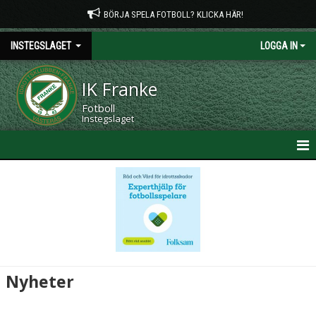
BÖRJA SPELA FOTBOLL? KLICKA HÄR!
INSTEGSLAGET
LOGGA IN
IK Franke
Fotboll
Instegslaget
HEM
NYHETER
KALENDER
MATCHER
Nyheter
TRUPPEN