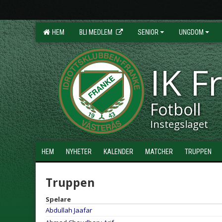
HEM
BLI MEDLEM
SENIOR
UNGDOM
IK F
Fotboll
Instegslaget
HEM
NYHETER
KALENDER
MATCHER
TRUPPEN
Truppen
Spelare
Abdullah Jaafar