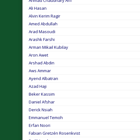
Ahmad Chaudhary Arif
Ali Hasan
Alvin Kerim Ragir
Amed Abdullah
Arad Masoudi
Arashk Farshi
Arman Mikail Kubilay
Aron Awet
Arshad Abdin
Aws Ammar
Ayend Albatran
Azad Haji
Beker Kassim
Daniel Afshar
Derick Nsiah
Emmanuel Temoh
Erfan Noori
Fabian Gretzén Rosenkvist