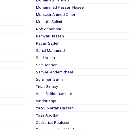
Mohamad Hannan
Muhammad Hassan Naseer
Muntasir Ahmed Omer
Mustafa Salimi
Noh Adhanom
Ramyar Hassan
Rayan Sadek
Sahal Mahamud
Said Arosh
Sait Hannan
Samuel Andemichael
Sulaiman Salimi
Tinat Girmay
Valle Sköldehammar
Vindar Kajo
Yacqub Artan Hassan
Yasir Abdillah
Zackarias Paulsson