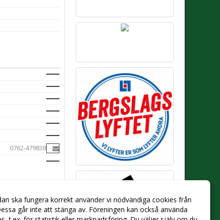
0762-479838
dan ska fungera korrekt använder vi nödvändiga cookies från
essa går inte att stänga av. Föreningen kan också använda
ies, t.ex. för statistik eller marknadsföring. Du väljer själv om du