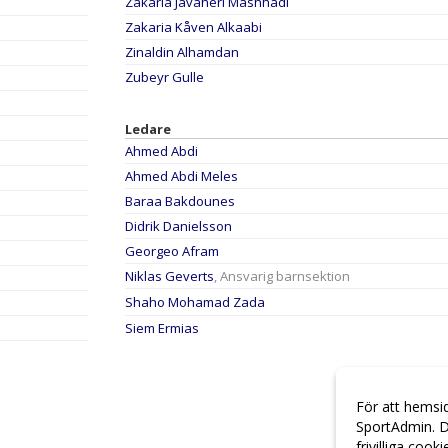
Zakaria Javaheri Mashhadi
Zakaria Kåven Alkaabi
Zinaldin Alhamdan
Zubeyr Gulle
Ledare
Ahmed Abdi
Ahmed Abdi Meles
Baraa Bakdounes
Didrik Danielsson
Georgeo Afram
Niklas Geverts
, Ansvarig barnsektion
Shaho Mohamad Zada
Siem Ermias
För att hemsi
SportAdmin. D
frivilliga cook