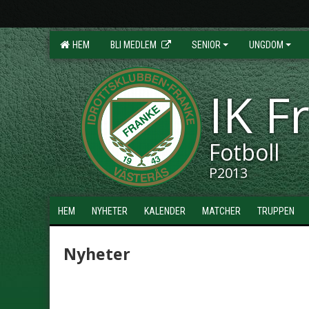
HEM
BLI MEDLEM
SENIOR
UNGDOM
IK F
Fotboll
P2013
HEM
NYHETER
KALENDER
MATCHER
TRUPPEN
Nyheter