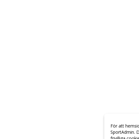
För att hemsi
SportAdmin. D
frivilliga cook