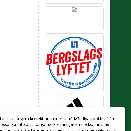
dan ska fungera korrekt använder vi nödvändiga cookies från
essa går inte att stänga av. Föreningen kan också använda
ies, t.ex. för statistik eller marknadsföring. Du väljer själv om du