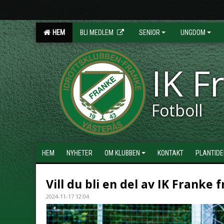
HEM
BLI MEDLEM
SENIOR
UNGDOM
IK F
Fotboll
HEM
NYHETER
OM KLUBBEN
KONTAKT
PLANTIDE
Vill du bli en del av IK Franke
2024-11-17 12:04