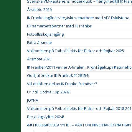
Svenska VM-kaptenens moderklubb – häng med till IK Fra
Årsmöte 2026
IK Franke ingår strategiskt samarbete med AFC Eskilstuna
Bli samarbetspartner med IK Franke!
Fotbollsskoj är igång!
Extra årsmöte
Välkommen på Fotbollslekis för Flickor och Pojkar 2025
Årsmöte 2025
IK Franke P2011 vinner A-finalen i Kronfågelcup i Katrineho
God Jul önskar IK Franke&#128154;
Vill du bli en del av IK Franke framöver?
U17 till Gothia Cup 2024!
JOYNA
Välkommen på Fotbollslekis för Flickor och Pojkar 2018-201
Bergslagslyftet 2024!
&#11088;&#65039;NYHET – VÅR FÖRENING HAR JOYNAT!&#1