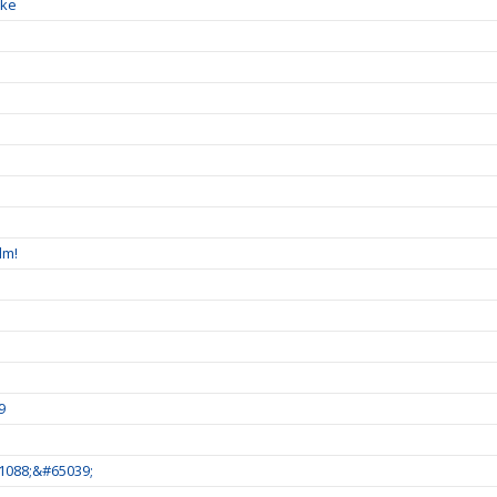
nke
lm!
9
1088;&#65039;