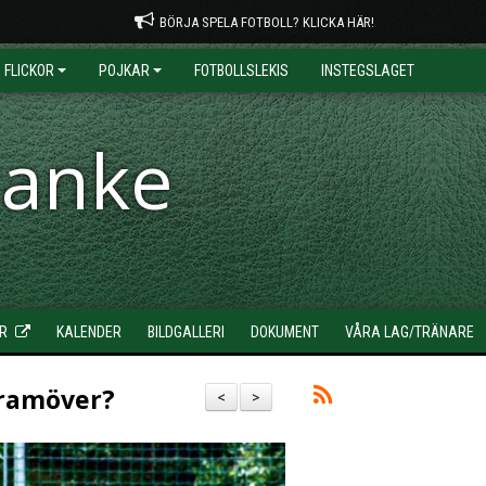
BÖRJA SPELA FOTBOLL? KLICKA HÄR!
FLICKOR
POJKAR
FOTBOLLSLEKIS
INSTEGSLAGET
ranke
R
KALENDER
BILDGALLERI
DOKUMENT
VÅRA LAG/TRÄNARE
 framöver?
<
>