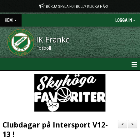
BÖRJA SPELA FOTBOLL? KLICKA HÄR!
HEM
LOGGA IN
IK Franke
Fotboll
HEM
NYHETER
OM KLUBBEN
KONTAKT
Clubdagar på Intersport V12-
<
>
PLANTIDER
13 !