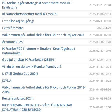
IK Franke ingår strategiskt samarbete med AFC
2025-11-28 20:48
Eskilstuna
Bli samarbetspartner med IK Franke!
2025-11-06 22:13
Fotbollsskoj är igång!
2025-06-18 08:00
Extra årsmöte
2025-04-29
Välkommen på Fotbollslekis för Flickor och Pojkar 2025
2025-04-09 07:00
Årsmöte 2025
2025-03-16 13:20
IK Franke P2011 vinner A-finalen i Kronfågelcup i
2025-02-10 12:40
Katrineholm!
God Jul önskar IK Franke&#128154;
2024-12-24 10:14
Vill du bli en del av IK Franke framöver?
2024-11-17 12:04
U17 till Gothia Cup 2024!
2024-07-15 12:47
JOYNA
2024-04-18 16:23
Välkommen på Fotbollslekis för Flickor och Pojkar 2018-
2024-04-05 08:30
2019
Bergslagslyftet 2024!
2024-04-03 08:29
&#11088;&#65039;NYHET – VÅR FÖRENING HAR
2024-02-08 15:58
JOYNAT!&#11088;&#65039;