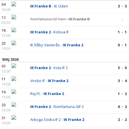
BILDGALLERI
04
IK Franke B
- IK Oden
3 - 3
16:00
DOKUMENT
12
Romfartuna GIF herr -
IK Franke B
-
09:30
KONTAKT
18
IK Franke 2
- Kolsva IF
1 - 1
13:00
23
IK Råby Västerås -
IK Franke 2
0 - 1
19:30
MAJ 2026
03
IK Franke 2
- Irsta IF 2
5 - 0
13:00
11
Virsbo IF -
IK Franke 2
3 - 4
19:00
16
Roj FC -
IK Franke 2
1 - 2
13:00
23
IK Franke 2
- Romfartuna GIF 2
6 - 2
16:00
31
Arboga Södra IF 2 -
IK Franke 2
2 - 2
14:00