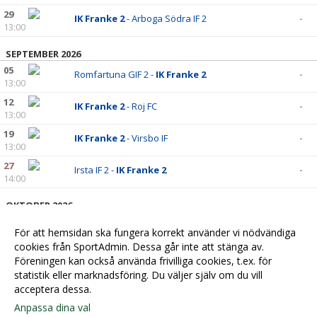
29
IK Franke 2
- Arboga Södra IF 2
-
13:00
SEPTEMBER 2026
05
Romfartuna GIF 2 -
IK Franke 2
-
13:00
12
IK Franke 2
- Roj FC
-
13:00
19
IK Franke 2
- Virsbo IF
-
13:00
27
Irsta IF 2 -
IK Franke 2
-
14:00
OKTOBER 2026
03
IK Franke 2
- IK Råby Västerås
-
För att hemsidan ska fungera korrekt använder vi nödvändiga
13:00
cookies från SportAdmin. Dessa går inte att stänga av.
10
Kolsva IF -
IK Franke 2
-
Föreningen kan också använda frivilliga cookies, t.ex. för
13:00
statistik eller marknadsföring. Du väljer själv om du vill
acceptera dessa.
Anpassa dina val