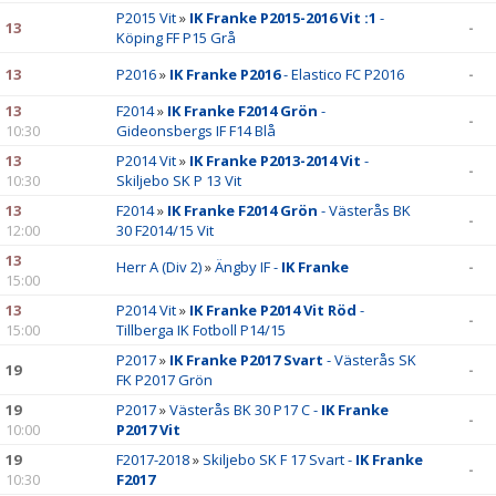
P2015 Vit
»
IK Franke P2015-2016 Vit :1
-
13
-
Köping FF P15 Grå
13
P2016
»
IK Franke P2016
- Elastico FC P2016
-
13
F2014
»
IK Franke F2014 Grön
-
-
10:30
Gideonsbergs IF F14 Blå
13
P2014 Vit
»
IK Franke P2013-2014 Vit
-
-
10:30
Skiljebo SK P 13 Vit
13
F2014
»
IK Franke F2014 Grön
- Västerås BK
-
12:00
30 F2014/15 Vit
13
Herr A (Div 2)
»
Ängby IF -
IK Franke
-
15:00
13
P2014 Vit
»
IK Franke P2014 Vit Röd
-
-
15:00
Tillberga IK Fotboll P14/15
P2017
»
IK Franke P2017 Svart
- Västerås SK
19
-
FK P2017 Grön
19
P2017
»
Västerås BK 30 P17 C -
IK Franke
-
10:00
P2017 Vit
19
F2017-2018
»
Skiljebo SK F 17 Svart -
IK Franke
-
10:30
F2017