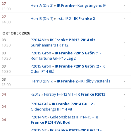
27
Herr A (Div 2)
»
IK Franke
- Kungsängens IF
-
13:00
27
Herr B (Div 7)
»
Irsta IF 2 -
IK Franke 2
-
14:00
OKTOBER 2026
03
P2014 Vit
»
IK Franke P2013-2014 Vit
-
-
10:30
Surahammars FK P12
03
P2015 Grön
»
IK Franke P2015 Grön :1
-
-
10:30
Romfartuna GIF P15 Lag 2
03
P2015 Grön
»
IK Franke P2015 Grön :2
- IK
-
10:30
Oden P14 Blå
03
Herr B (Div 7)
»
IK Franke 2
- IK Råby Västerås
-
13:00
04
F2013
»
Forsby FF F12 VIT -
IK Franke F2013
-
P2014 Gul
»
IK Franke P2014 Gul :2
-
04
-
Gideonsbergs IF P14 Vit
P2014 Vit
»
Gideonsbergs IF P14-15 -
IK
04
-
Franke P2014 Vit Röd
P2015 Vit
»
IK Franke P2015-2016 Vit :1
-