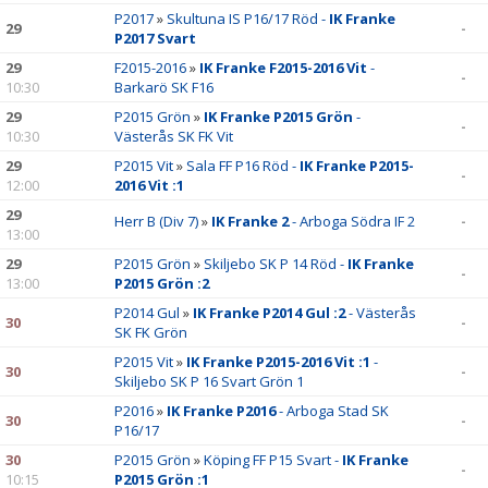
P2017
»
Skultuna IS P16/17 Röd -
IK Franke
29
-
P2017 Svart
29
F2015-2016
»
IK Franke F2015-2016 Vit
-
-
10:30
Barkarö SK F16
29
P2015 Grön
»
IK Franke P2015 Grön
-
-
10:30
Västerås SK FK Vit
29
P2015 Vit
»
Sala FF P16 Röd -
IK Franke P2015-
-
12:00
2016 Vit :1
29
Herr B (Div 7)
»
IK Franke 2
- Arboga Södra IF 2
-
13:00
29
P2015 Grön
»
Skiljebo SK P 14 Röd -
IK Franke
-
13:00
P2015 Grön :2
P2014 Gul
»
IK Franke P2014 Gul :2
- Västerås
30
-
SK FK Grön
P2015 Vit
»
IK Franke P2015-2016 Vit :1
-
30
-
Skiljebo SK P 16 Svart Grön 1
P2016
»
IK Franke P2016
- Arboga Stad SK
30
-
P16/17
30
P2015 Grön
»
Köping FF P15 Svart -
IK Franke
-
10:15
P2015 Grön :1