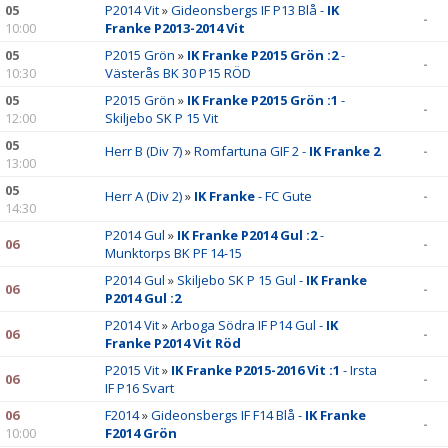
05
P2014 Vit
»
Gideonsbergs IF P13 Blå -
IK
-
10:00
Franke P2013-2014 Vit
05
P2015 Grön
»
IK Franke P2015 Grön :2
-
-
10:30
Västerås BK 30 P15 RÖD
05
P2015 Grön
»
IK Franke P2015 Grön :1
-
-
12:00
Skiljebo SK P 15 Vit
05
Herr B (Div 7)
»
Romfartuna GIF 2 -
IK Franke 2
-
13:00
05
Herr A (Div 2)
»
IK Franke
- FC Gute
-
14:30
P2014 Gul
»
IK Franke P2014 Gul :2
-
06
-
Munktorps BK PF 14-15
P2014 Gul
»
Skiljebo SK P 15 Gul -
IK Franke
06
-
P2014 Gul :2
P2014 Vit
»
Arboga Södra IF P14 Gul -
IK
06
-
Franke P2014 Vit Röd
P2015 Vit
»
IK Franke P2015-2016 Vit :1
- Irsta
06
-
IF P16 Svart
06
F2014
»
Gideonsbergs IF F14 Blå -
IK Franke
-
10:00
F2014 Grön