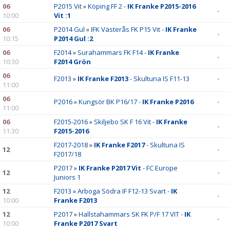
06
P2015 Vit
»
Köping FF 2 -
IK Franke P2015-2016
-
10:00
Vit :1
06
P2014 Gul
»
IFK Västerås FK P15 Vit -
IK Franke
-
10:15
P2014 Gul :2
06
F2014
»
Surahammars FK F14 -
IK Franke
-
10:30
F2014 Grön
06
F2013
»
IK Franke F2013
- Skultuna IS F11-13
-
11:00
06
P2016
»
Kungsör BK P16/17 -
IK Franke P2016
-
11:00
06
F2015-2016
»
Skiljebo SK F 16 Vit -
IK Franke
-
11:30
F2015-2016
F2017-2018
»
IK Franke F2017
- Skultuna IS
12
-
F2017/18
P2017
»
IK Franke P2017 Vit
- FC Europe
12
-
Juniors 1
12
F2013
»
Arboga Södra IF F12-13 Svart -
IK
-
10:00
Franke F2013
12
P2017
»
Hallstahammars SK FK P/F 17 VIT -
IK
-
10:00
Franke P2017 Svart