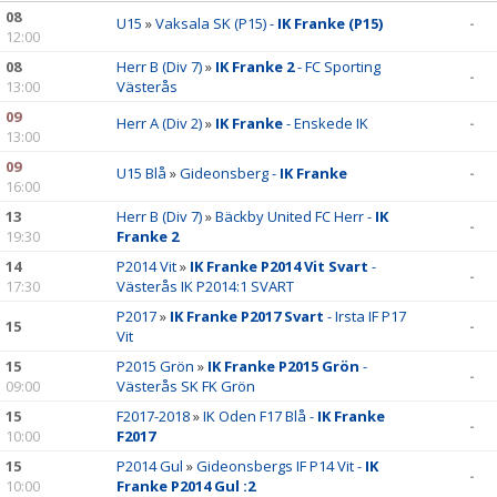
08
KALENDER
U15
»
Vaksala SK (P15) -
IK Franke (P15)
-
12:00
BILDGALLERI
08
Herr B (Div 7)
»
IK Franke 2
- FC Sporting
-
13:00
Västerås
DOKUMENT
09
Herr A (Div 2)
»
IK Franke
- Enskede IK
-
13:00
VÅRA LAG/TRÄNARE
09
U15 Blå
»
Gideonsberg -
IK Franke
-
16:00
MATCHER
13
Herr B (Div 7)
»
Bäckby United FC Herr -
IK
-
19:30
Franke 2
BLI MEDLEM
14
P2014 Vit
»
IK Franke P2014 Vit Svart
-
-
17:30
Västerås IK P2014:1 SVART
P2017
»
IK Franke P2017 Svart
- Irsta IF P17
15
-
Vit
15
P2015 Grön
»
IK Franke P2015 Grön
-
-
09:00
Västerås SK FK Grön
15
F2017-2018
»
IK Oden F17 Blå -
IK Franke
-
10:00
F2017
15
P2014 Gul
»
Gideonsbergs IF P14 Vit -
IK
-
10:00
Franke P2014 Gul :2