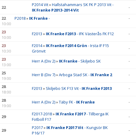
P2014 Vit
»
Hallstahammars SK FK P 2013 Vit -
22
-
IK Franke P2013-2014 Vit
22
P2018
»
IK Franke
-
-
10:00
23
F2013
»
IK Franke F2013
- IFK Västerås FK F12
-
10:00
23
F2014
»
IK Franke F2014 Grön
- Irsta IF F15
-
10:30
Grönvit
23
Herr A (Div 2)
»
IK Franke
- Skiljebo SK
-
13:00
25
Herr B (Div 7)
»
Arboga Stad SK -
IK Franke 2
-
19:00
28
F2013
»
Skiljebo SK F13 Vit -
IK Franke F2013
-
18:00
28
Herr A (Div 2)
»
Täby FK -
IK Franke
-
19:00
F2017-2018
»
IK Franke F2017
- Tillberga IK
29
-
Fotboll F17
P2017
»
IK Franke P2017 Vit
- Kungsör BK
29
-
P16/17