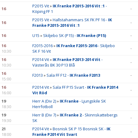
P2015 Vit
»
IK Franke P2015-2016 Vit :1
-
16
-
Köping FF 1
P2015 Vit
»
Hallstahammars SK FK PF 16 -
IK
16
-
Franke P2015-2016 Vit :1
16
U15
»
Skiljebo SK (P15) -
IK Franke (P15)
-
16
F2015-2016
»
IK Franke F2015-2016
- Skiljebo
-
10:30
SK F 16 Vit
16
P2014 Vit
»
IK Franke P2013-2014 Vit
-
-
10:30
Västerås BK 30 P13 Blå
16
F2013
»
Sala FF F12 -
IK Franke F2013
-
15:00
16
P2014 Vit
»
Sala FF P15 Svart -
IK Franke P2014
-
16:00
Vit Röd
19
Herr A (Div 2)
»
IK Franke
- Ljungskile SK
-
18:30
Herrfotboll
19
Herr B (Div 7)
»
IK Franke 2
- Skinnskattebergs
-
19:30
SK
21
P2014 Vit
»
Bosnisk SK P 15 Bosnisk SK -
IK
-
18:00
Franke P2014 Vit Svart