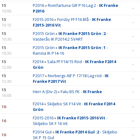
15
P2016
»
Romfartuna GIF P16 Lag 2 -
IK Franke
-
10:00
P2016
15
F2015-2016
»
Forsby FF F16 Blå -
IK Franke
-
10:15
F2015-2016 Vit
15
P2015 Grön
»
IK Franke P2015 Grön :2
-
-
10:30
Västerås IK P2014:2 SVART
15
P2015 Grön
»
IK Franke P2015 Grön :1
-
-
10:30
Ransta IK P14-16
15
F2014
»
Sala FF F14/15 Röd -
IK Franke F2014
-
12:00
Grön
15
P2017
»
Norbergs AIF P 17/18 Lag röd -
IK
-
12:30
Franke P2017 Vit
15
Herr A (Div 2)
»
Falu BS FK -
IK Franke
-
16:00
F2014
»
Skiljebo SK F14 Vit -
IK Franke F2014
16
-
Grön
F2015-2016
»
IK Franke F2015-2016 Vit
-
16
-
Skiljebo SK F 16 Vit
P2014 Gul
»
IK Franke P2014 Gul :2
- Skiljebo
16
-
SK P 15 Gul