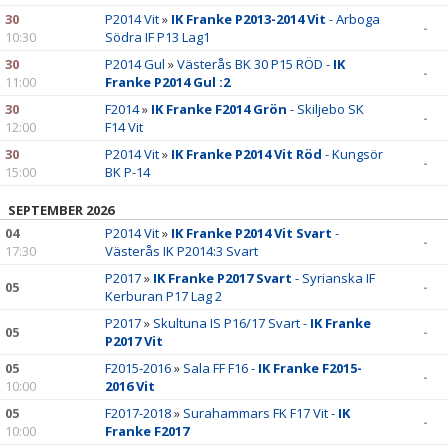
30
P2014 Vit
»
IK Franke P2013-2014 Vit
- Arboga
-
10:30
Södra IF P13 Lag1
30
P2014 Gul
»
Västerås BK 30 P15 RÖD -
IK
-
11:00
Franke P2014 Gul :2
30
F2014
»
IK Franke F2014 Grön
- Skiljebo SK
-
12:00
F14 Vit
30
P2014 Vit
»
IK Franke P2014 Vit Röd
- Kungsör
-
15:00
BK P-14
SEPTEMBER 2026
04
P2014 Vit
»
IK Franke P2014 Vit Svart
-
-
17:30
Västerås IK P2014:3 Svart
P2017
»
IK Franke P2017 Svart
- Syrianska IF
05
-
Kerburan P17 Lag 2
P2017
»
Skultuna IS P16/17 Svart -
IK Franke
05
-
P2017 Vit
05
F2015-2016
»
Sala FF F16 -
IK Franke F2015-
-
10:00
2016 Vit
05
F2017-2018
»
Surahammars FK F17 Vit -
IK
-
10:00
Franke F2017