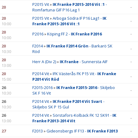
P2015 Vit
»
IK Franke P2015-2016 Vit :1
-
20
-
Romfartuna GIF P16 Lag 1
20
P2015 Vit
»
Arboga Södra IF P16 Lag1 -
IK
-
10:00
Franke P2015-2016 Vit :1
20
P2016
»
Köping FF 2 -
IK Franke P2016
-
10:00
20
F2014
»
IK Franke F2014 Grön
- Barkarö SK
-
10:30
Röd
20
Herr A (Div 2)
»
IK Franke
- Sunnersta AIF
-
13:00
20
P2014 Vit
»
IFK Västerås FK P15 Vit -
IK Franke
-
15:00
P2014 Vit Röd
26
F2015-2016
»
IK Franke F2015-2016
- Skiljebo
-
10:30
SK F 16 Vit
26
P2014 Vit
»
IK Franke P2014 Vit Svart
-
-
10:30
Skiljebo SK P 15 Gul
26
P2014 Vit
»
Sörstafors-Kolbäck FK 12 SK91 -
IK
-
13:00
Franke P2013-2014 Vit
27
F2013
»
Gideonsbergs IF F13 -
IK Franke F2013
-