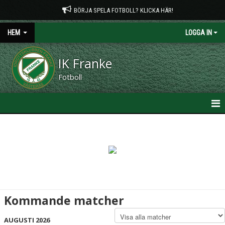
BÖRJA SPELA FOTBOLL? KLICKA HÄR!
HEM
LOGGA IN
IK Franke
Fotboll
HEM
NYHETER
OM KLUBBEN
KONTAKT
Kommande matcher
PLANTIDER
AUGUSTI 2026