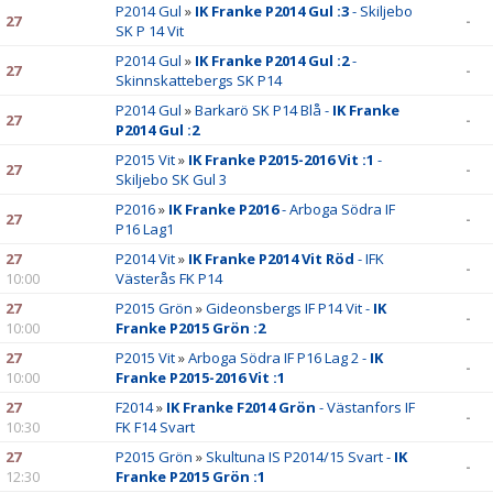
P2014 Gul
»
IK Franke P2014 Gul :3
- Skiljebo
27
-
SK P 14 Vit
P2014 Gul
»
IK Franke P2014 Gul :2
-
27
-
Skinnskattebergs SK P14
P2014 Gul
»
Barkarö SK P14 Blå -
IK Franke
27
-
P2014 Gul :2
P2015 Vit
»
IK Franke P2015-2016 Vit :1
-
27
-
Skiljebo SK Gul 3
P2016
»
IK Franke P2016
- Arboga Södra IF
27
-
P16 Lag1
27
P2014 Vit
»
IK Franke P2014 Vit Röd
- IFK
-
10:00
Västerås FK P14
27
P2015 Grön
»
Gideonsbergs IF P14 Vit -
IK
-
10:00
Franke P2015 Grön :2
27
P2015 Vit
»
Arboga Södra IF P16 Lag 2 -
IK
-
10:00
Franke P2015-2016 Vit :1
27
F2014
»
IK Franke F2014 Grön
- Västanfors IF
-
10:30
FK F14 Svart
27
P2015 Grön
»
Skultuna IS P2014/15 Svart -
IK
-
12:30
Franke P2015 Grön :1