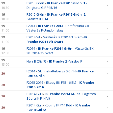
19
P2015 Grön
»
IK Franke P2015 Grön :1
-
-
10:30
Dingtuna GIF P15/16
19
P2015 Grön
»
IK Franke P2015 Grön :2
-
-
10:30
Grällsta IF P14
19
F2013
»
IK Franke F2013
- Romfartuna GIF
-
11:00
Västerås F-Ungdomslag
19
P2014 Vit
»
Västerås IK P2014:3 Svart -
IK
-
11:00
Franke P2014 Vit Svart
19
F2014
»
IK Franke F2014 Grön
- Västerås BK
-
12:00
30 F2014/15 Svart
19
Herr B (Div 7)
»
IK Franke 2
- Virsbo IF
-
13:00
F2014
»
Skinnskattebergs SK F14 -
IK Franke
20
-
F2014 Grön
F2015-2016
»
Ekeby BK F15-16 Blå -
IK Franke
20
-
F2015-2016
P2014 Gul
»
IK Franke P2014 Gul :2
- Fagersta
20
-
Södra IK P14 Vit
P2014 Gul
»
Köping FF P14 Röd -
IK Franke
20
-
P2014 Gul :2