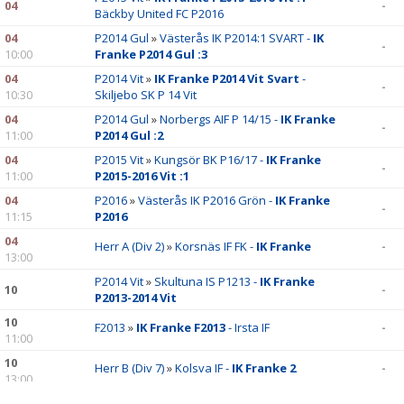
04
-
Bäckby United FC P2016
04
P2014 Gul
»
Västerås IK P2014:1 SVART -
IK
-
10:00
Franke P2014 Gul :3
04
P2014 Vit
»
IK Franke P2014 Vit Svart
-
-
10:30
Skiljebo SK P 14 Vit
04
P2014 Gul
»
Norbergs AIF P 14/15 -
IK Franke
-
11:00
P2014 Gul :2
04
P2015 Vit
»
Kungsör BK P16/17 -
IK Franke
-
11:00
P2015-2016 Vit :1
04
P2016
»
Västerås IK P2016 Grön -
IK Franke
-
11:15
P2016
04
Herr A (Div 2)
»
Korsnäs IF FK -
IK Franke
-
13:00
P2014 Vit
»
Skultuna IS P1213 -
IK Franke
10
-
P2013-2014 Vit
10
F2013
»
IK Franke F2013
- Irsta IF
-
11:00
10
Herr B (Div 7)
»
Kolsva IF -
IK Franke 2
-
13:00
10