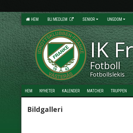
HEM
BLI MEDLEM
SENIOR
UNGDOM
IK F
Fotboll
Fotbollslekis
HEM
NYHETER
KALENDER
MATCHER
TRUPPEN
Bildgalleri