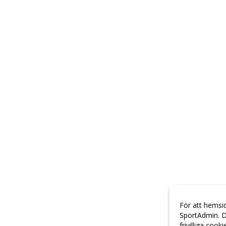
För att hemsi
SportAdmin. D
frivilliga cook