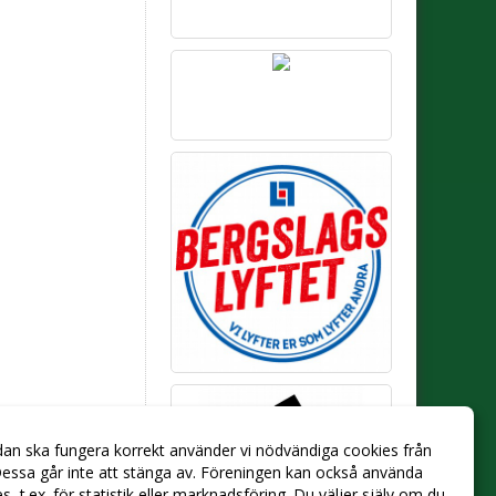
dan ska fungera korrekt använder vi nödvändiga cookies från
essa går inte att stänga av. Föreningen kan också använda
ies, t.ex. för statistik eller marknadsföring. Du väljer själv om du