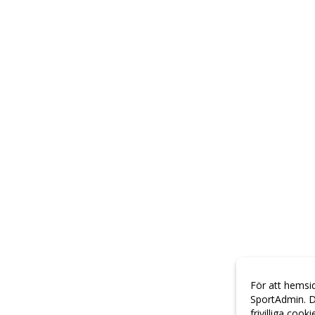
För att hemsi
SportAdmin. D
frivilliga cook