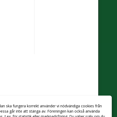
dan ska fungera korrekt använder vi nödvändiga cookies från
essa går inte att stänga av. Föreningen kan också använda
ies, t.ex. för statistik eller marknadsföring. Du väljer själv om du