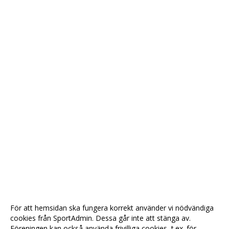
För att hemsidan ska fungera korrekt använder vi nödvändiga
cookies från SportAdmin. Dessa går inte att stänga av.
Föreningen kan också använda frivilliga cookies, t.ex. för