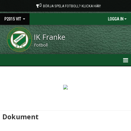
BÖRJA SPELA FOTBOLL? KLICKA HÄR!
P2015 VIT
LOGGA IN
IK Franke
Fotboll
HEM
NYHETER
KALENDER
MATCHER
Dokument
TRUPPEN