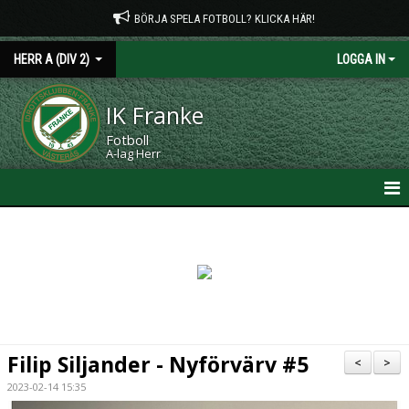
BÖRJA SPELA FOTBOLL? KLICKA HÄR!
HERR A (DIV 2)
LOGGA IN
IK Franke
Fotboll
A-lag Herr
HEM
NYHETER
KALENDER
MATCHER
Filip Siljander - Nyförvärv #5
<
>
TRUPPEN
2023-02-14 15:35