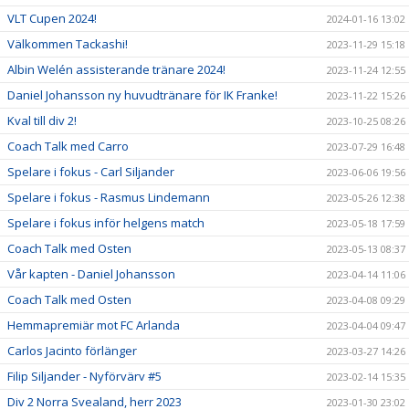
VLT Cupen 2024!
2024-01-16 13:02
Välkommen Tackashi!
2023-11-29 15:18
Albin Welén assisterande tränare 2024!
2023-11-24 12:55
Daniel Johansson ny huvudtränare för IK Franke!
2023-11-22 15:26
Kval till div 2!
2023-10-25 08:26
Coach Talk med Carro
2023-07-29 16:48
Spelare i fokus - Carl Siljander
2023-06-06 19:56
Spelare i fokus - Rasmus Lindemann
2023-05-26 12:38
Spelare i fokus inför helgens match
2023-05-18 17:59
Coach Talk med Osten
2023-05-13 08:37
Vår kapten - Daniel Johansson
2023-04-14 11:06
Coach Talk med Osten
2023-04-08 09:29
Hemmapremiär mot FC Arlanda
2023-04-04 09:47
Carlos Jacinto förlänger
2023-03-27 14:26
Filip Siljander - Nyförvärv #5
2023-02-14 15:35
Div 2 Norra Svealand, herr 2023
2023-01-30 23:02