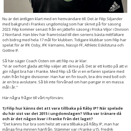
Nu är det äntligen klart med en hemvändare till. Det är Filip Siljander
med bakgrund i Frankes ungdomslag som har skrivit på för säsong
2023. Filip kommer senast från en jättefin säsong i Friska Viljor i Division
2 Norrland. Han blev här framröstad till den seriens bästa mittfältare
och bidrog med hela 17 mål för klubben. Tidigare klubbar som Filip har
spelat för är IFK Osby, IFK Värnamo, Nässjö FF, Athletic Eskilstuna och
Gottne IF.
Så här säger Coach Osten om att Filip nu är klar:
"Vi är oerhört glada att Filip väljer att skriva på. Det är ett kvitto på att vi
gör något bra här i Franke. Med Filip så får vi en erfaren spelare med
rutin från högre divisioner. Han har en fin touch, bra driv med boll och
är en bra avslutare. Så bli inte förvånad om han pangar in en massa
mål i år."
Här några frågor till vårt nyförvärv.
1) Filip hur känns det att vara tillbaka på Råby IP? När spelade
du här sist var det 2015 i ungdomslagen? Vilka var tränare då
och är det någon kvar i Franke från det laget?
"Det känns hur bra som helst att vara tillbaka på Råby IP, man har
många fina minnen härifrån. Stämmer var i Franke u15. Fredrik