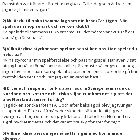
Ramström var tränare då, det är nog bara Calle idag som är kvar om
jag inte glömmer någon."
2) Nu är du tillbaka i samma lag som din bror (Carl) igen. När
spelade ni ihop senast och i vilken klubb?
"Vi spelade tillsammans i IFK Värnamo u19 det måste varit 2018 så det
var några år senast."
3) Vilka är dina styrkor som spelare och vilken position spelar du
helst på?
"Mina styrkor är min spelförståelse och passningsspel. Har även visat
att jag har näsa för mål om man kollar på senaste säsongen. Har nog
ingen favoritposition, kan spela alla positioner centralt beror lite på hur
matchbilden ser ut och vart jag kan användas bäst."
4) Efter att ha spelat för klubbar i södra Sverige hamnade du i
Norrland och Gottne och Friska Viljor. Hur kom det sig att det
blev Norrlandsserien för dig?
"Jag fick en spricka i foten i AFC och efter bakslag så blev jag tvungen
till operation. Efter ca 10 månader skadetid så kände att jag var
tvungen att börja om lite och jag fick höra att fotbollen i Norrland drar
sig till mycket intresse och det var ett bra skyltfönster för mig."
5) Vilka är dina personliga målsättningar med kommande
säsong?