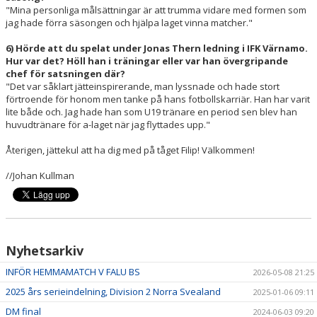
"Mina personliga målsättningar är att trumma vidare med formen som
jag hade förra säsongen och hjälpa laget vinna matcher."
6) Hörde att du spelat under Jonas Thern ledning i IFK Värnamo.
Hur var det? Höll han i träningar eller var han övergripande
chef för satsningen där?
"Det var såklart jätteinspirerande, man lyssnade och hade stort
förtroende för honom men tanke på hans fotbollskarriär. Han har varit
lite både och. Jag hade han som U19 tränare en period sen blev han
huvudtränare för a-laget när jag flyttades upp."
Återigen, jättekul att ha dig med på tåget Filip! Välkommen!
//Johan Kullman
Nyhetsarkiv
INFÖR HEMMAMATCH V FALU BS
2026-05-08 21:25
2025 års serieindelning, Division 2 Norra Svealand
2025-01-06 09:11
DM final
2024-06-03 09:20