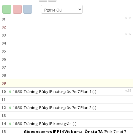
DOKUMENT
KONTAKT
v.31
01
02
INTRESSEANMÄLAN
v.32
03
04
05
06
07
08
09
v.33
10
16:30
Träning, Råby IP naturgräs 7m7 Plan 1
(..)
11
12
16:30
Träning, Råby IP naturgräs 7m7 Plan 2
(..)
13
14
16:30
Träning, Råby IP konstgräs
(..)
15
Gideonsbergs IF P14 Vit borta, Önsta 7A
(Pojk 7 mot 7