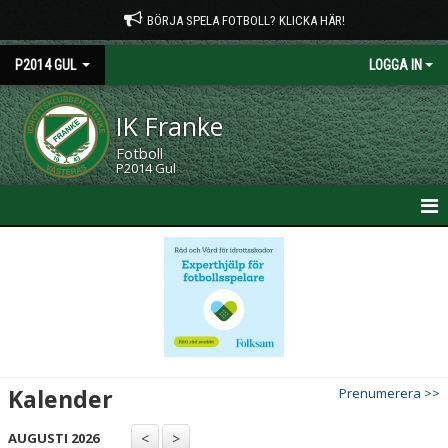
BÖRJA SPELA FOTBOLL? KLICKA HÄR!
P2014 GUL
LOGGA IN
IK Franke
Fotboll
P2014 Gul
HEM
NYHETER
KALENDER
MATCHER
Kalender
Prenumerera >>
TRUPPEN
AUGUSTI 2026