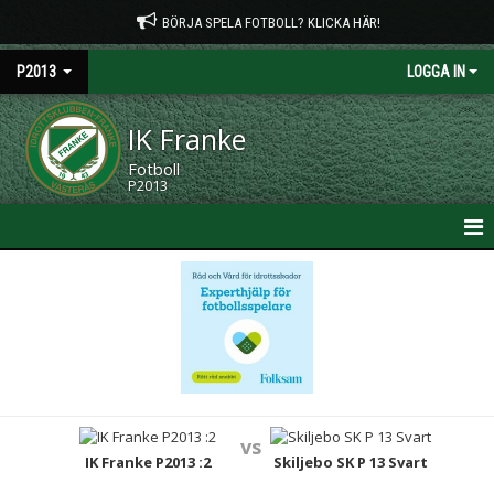
BÖRJA SPELA FOTBOLL? KLICKA HÄR!
P2013
LOGGA IN
IK Franke
Fotboll
P2013
HEM
NYHETER
KALENDER
MATCHER
vs
TRUPPEN
IK Franke P2013 :2
Skiljebo SK P 13 Svart