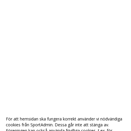
För att hemsidan ska fungera korrekt använder vi nödvändiga
cookies från SportAdmin. Dessa går inte att stänga av.
Föreningen kan också använda frivilliga cookies, t.ex. för