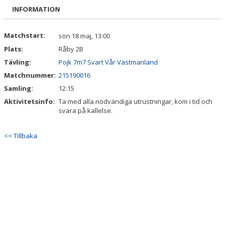
BILDGALLERI
INFORMATION
DOKUMENT
Matchstart:
sön 18 maj, 13:00
Plats:
Råby 2B
KONTAKT
Tävling:
Pojk 7m7 Svart Vår Västmanland
INTRESSEANMÄLAN
Matchnummer:
215190016
Samling:
12:15
Aktivitetsinfo:
Ta med alla nödvändiga utrustningar, kom i tid och
svara på kallelse.
<< Tillbaka