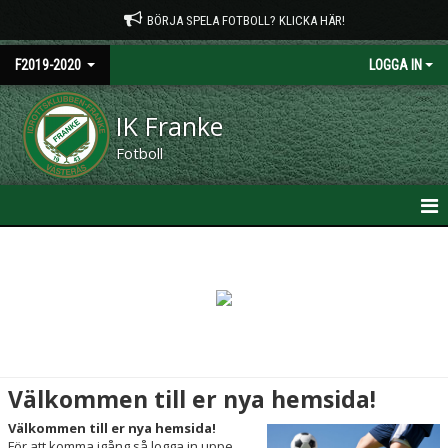
BÖRJA SPELA FOTBOLL? KLICKA HÄR!
F2019-2020
LOGGA IN
IK Franke
Fotboll
HEM
NYHETER
KALENDER
MATCHER
Välkommen till er nya hemsida!
TRUPPEN
Välkommen till er nya hemsida!
För att komma igång så logga in uppe