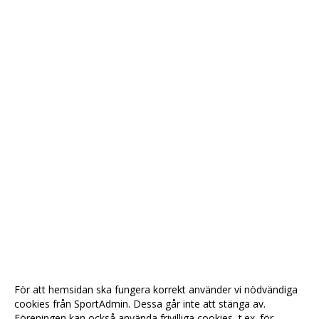
För att hemsidan ska fungera korrekt använder vi nödvändiga
cookies från SportAdmin. Dessa går inte att stänga av.
Föreningen kan också använda frivilliga cookies, t.ex. för