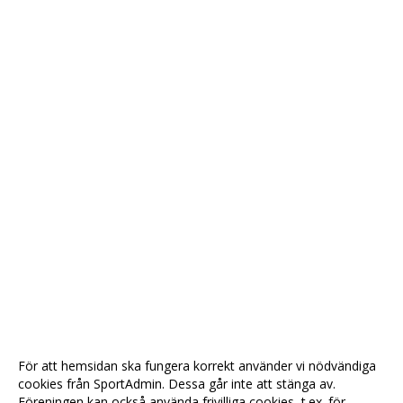
För att hemsidan ska fungera korrekt använder vi nödvändiga
cookies från SportAdmin. Dessa går inte att stänga av.
Föreningen kan också använda frivilliga cookies, t.ex. för