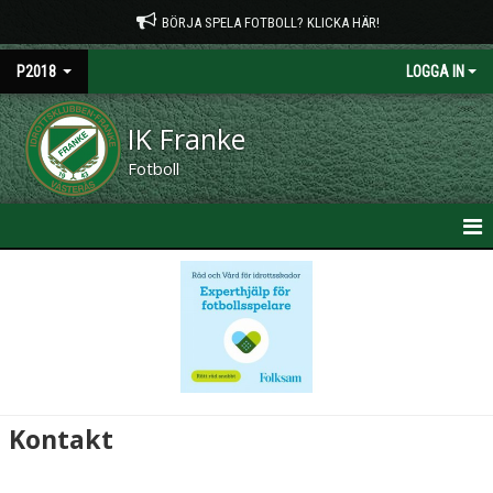
BÖRJA SPELA FOTBOLL? KLICKA HÄR!
P2018
LOGGA IN
IK Franke
Fotboll
HEM
NYHETER
KALENDER
MATCHER
Kontakt
TRUPPEN