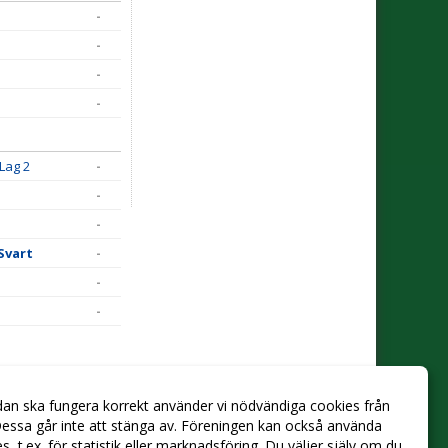
-
-
-
-
Lag 2
-
-
-
Svart
-
n
-
-
dan ska fungera korrekt använder vi nödvändiga cookies från
essa går inte att stänga av. Föreningen kan också använda
ies, t.ex. för statistik eller marknadsföring. Du väljer själv om du