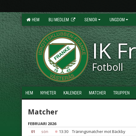
HEM
BLI MEDLEM
SENIOR
UNGDOM
IK F
Fotboll
HEM
NYHETER
KALENDER
MATCHER
TRUPPEN
Matcher
FEBRUARI 2026
01
sön
13:30
Träningsmatcher mot Bäckby