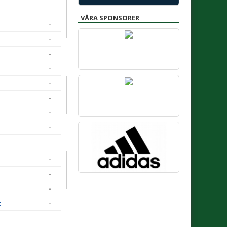
VÅRA SPONSORER
-
-
-
-
-
-
-
-
-
-
-
t
-