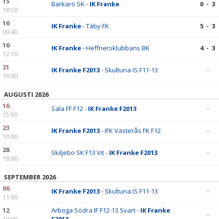
15
Barkarö SK -
IK Franke
0 - 3
18:50
16
IK Franke
- Täby FK
5 - 3
09:40
16
IK Franke
- Heffnersklubbans BK
4 - 3
12:10
21
IK Franke F2013
- Skultuna IS F11-13
-
16:00
AUGUSTI 2026
16
Sala FF F12 -
IK Franke F2013
-
15:00
23
IK Franke F2013
- IFK Västerås FK F12
-
10:00
28
Skiljebo SK F13 Vit -
IK Franke F2013
-
18:00
SEPTEMBER 2026
06
IK Franke F2013
- Skultuna IS F11-13
-
11:00
12
Arboga Södra IF F12-13 Svart -
IK Franke
-