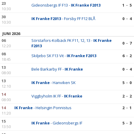
23
Gideonsbergs IF F13 -
IK Franke F2013
1 - 5
10:30
30
IK Franke F2013
- Forsby FF F12 BLÅ
0 - 4
10:30
JUNI 2026
06
Sörstafors-Kolbäck FK F11, 12, 13 -
IK Franke
0 - 7
12:20
F2013
08
Skiljebo SK F13 Vit -
IK Franke F2013
6 - 2
18:45
13
Bele Barkarby FF -
IK Franke
0 - 4
08:00
13
IK Franke
- Hanviken SK
5 - 0
12:10
14
Viggbyholm IK FF -
IK Franke
2 - 2
08:00
14
IK Franke
- Helsingin Ponnistus
2 - 1
11:20
15
IK Franke
- Gideonsbergs IF
5 - 3
13:50