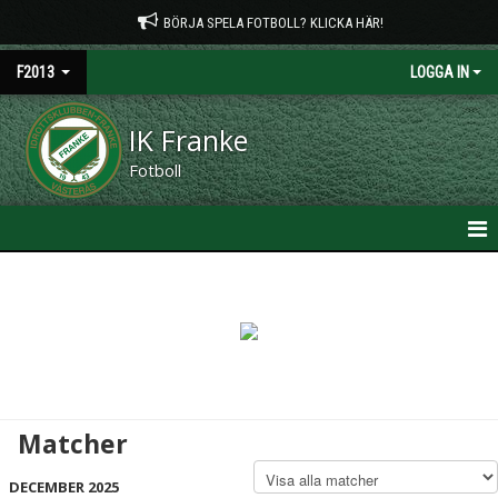
BÖRJA SPELA FOTBOLL? KLICKA HÄR!
F2013
LOGGA IN
IK Franke
Fotboll
HEM
NYHETER
KALENDER
MATCHER
Matcher
TRUPPEN
DECEMBER 2025