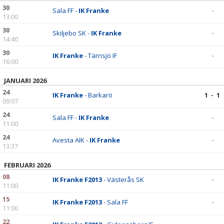
BILDGALLERI
30
Sala FF -
IK Franke
-
13:00
DOKUMENT
30
Skiljebo SK -
IK Franke
-
14:40
KONTAKT
30
IK Franke
- Tärnsjö IF
-
16:00
JANUARI 2026
24
IK Franke
- Barkarö
1 - 1
09:07
24
Sala FF -
IK Franke
-
11:00
24
Avesta AIK -
IK Franke
-
13:37
FEBRUARI 2026
08
IK Franke F2013
- Västerås SK
-
11:00
15
IK Franke F2013
- Sala FF
-
11:00
22