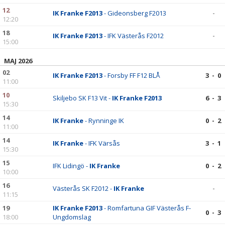
12
IK Franke F2013
- Gideonsberg F2013
-
12:20
18
IK Franke F2013
- IFK Västerås F2012
-
15:00
MAJ 2026
02
IK Franke F2013
- Forsby FF F12 BLÅ
3 - 0
11:00
10
Skiljebo SK F13 Vit -
IK Franke F2013
6 - 3
15:30
14
IK Franke
- Rynninge IK
0 - 2
11:00
14
IK Franke
- IFK Värsås
3 - 1
15:30
15
IFK Lidingö -
IK Franke
0 - 2
10:00
16
Västerås SK F2012 -
IK Franke
-
11:15
19
IK Franke F2013
- Romfartuna GIF Västerås F-
0 - 3
18:00
Ungdomslag