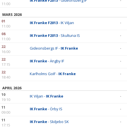
IK Franke F2013
- Gideonsberg IF
-
11:00
MARS 2026
01
IK Franke F2013
- IK Viljan
-
11:00
08
IK Franke F2013
- Skultuna IS
-
11:00
22
Gideonsbergs IF -
IK Franke
-
16:00
22
IK Franke
- Ängby IF
-
17:15
22
Karlholms GoIF -
IK Franke
-
18:40
APRIL 2026
10
IK Viljan -
IK Franke
-
19:10
11
IK Franke
- Örby IS
-
09:00
11
IK Franke
- Skiljebo SK
-
17:15