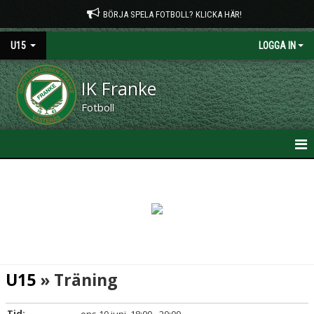
BÖRJA SPELA FOTBOLL? KLICKA HÄR!
U15
LOGGA IN
IK Franke
Fotboll
HEM
NYHETER
KALENDER
MATCHER
U15
» Träning
TRUPPEN
Tid: