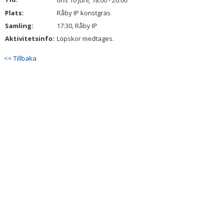
ons 10 juni, 18:00 - 20:00
BILDGALLERI
Plats:
Råby IP konstgräs
Samling:
17:30, Råby IP
DOKUMENT
Aktivitetsinfo:
Löpskor medtages.
KONTAKT
<< Tillbaka