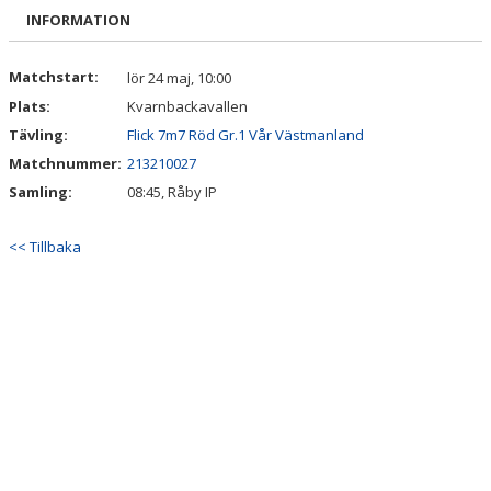
BILDGALLERI
INFORMATION
DOKUMENT
Matchstart:
lör 24 maj, 10:00
Plats:
Kvarnbackavallen
KONTAKT
Tävling:
Flick 7m7 Röd Gr.1 Vår Västmanland
Matchnummer:
213210027
Samling:
08:45, Råby IP
<< Tillbaka