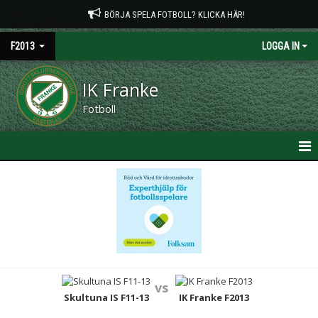
BÖRJA SPELA FOTBOLL? KLICKA HÄR!
F2013
LOGGA IN
IK Franke
Fotboll
HEM
NYHETER
KALENDER
MATCHER
vs
TRUPPEN
Skultuna IS F11-13
IK Franke F2013