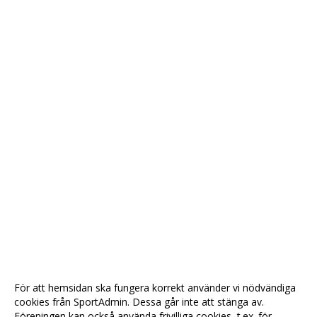
För att hemsidan ska fungera korrekt använder vi nödvändiga
cookies från SportAdmin. Dessa går inte att stänga av.
Föreningen kan också använda frivilliga cookies, t.ex. för