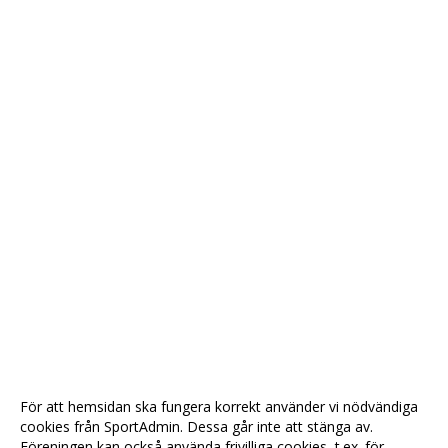
För att hemsidan ska fungera korrekt använder vi nödvändiga
cookies från SportAdmin. Dessa går inte att stänga av.
Föreningen kan också använda frivilliga cookies, t.ex. för