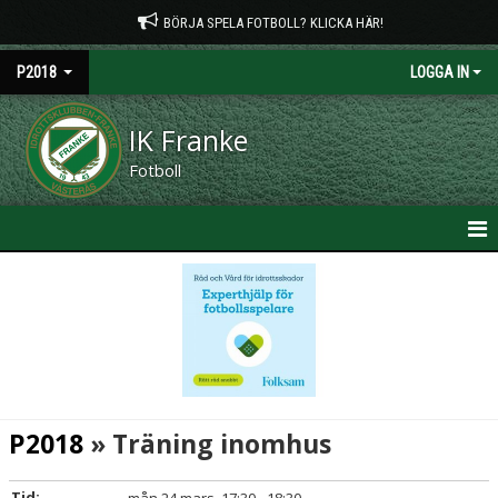
BÖRJA SPELA FOTBOLL? KLICKA HÄR!
P2018
LOGGA IN
IK Franke
Fotboll
HEM
NYHETER
KALENDER
MATCHER
P2018
» Träning inomhus
TRUPPEN
Tid: