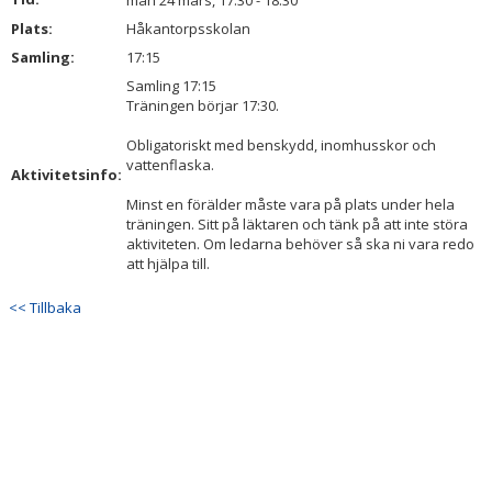
mån 24 mars, 17:30 - 18:30
BILDGALLERI
Plats:
Håkantorpsskolan
Samling:
17:15
DOKUMENT
Samling 17:15
Träningen börjar 17:30.
KONTAKT
Obligatoriskt med benskydd, inomhusskor och
vattenflaska.
Aktivitetsinfo:
Minst en förälder måste vara på plats under hela
träningen. Sitt på läktaren och tänk på att inte störa
aktiviteten. Om ledarna behöver så ska ni vara redo
att hjälpa till.
<< Tillbaka