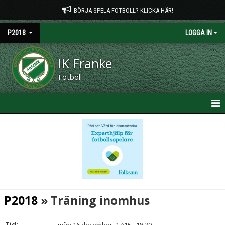
BÖRJA SPELA FOTBOLL? KLICKA HÄR!
P2018
LOGGA IN
IK Franke
Fotboll
HEM
NYHETER
KALENDER
MATCHER
P2018
» Träning inomhus
TRUPPEN
Tid: