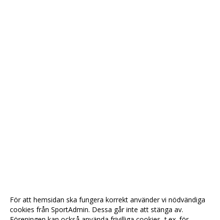
För att hemsidan ska fungera korrekt använder vi nödvändiga
cookies från SportAdmin. Dessa går inte att stänga av.
Föreningen kan också använda frivilliga cookies, t.ex. för