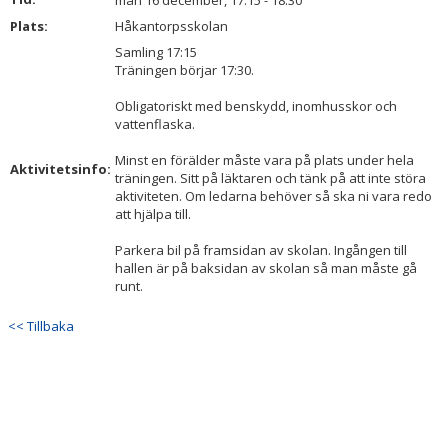
mån 16 december, 17:15 - 18:30
BILDGALLERI
Plats:
Håkantorpsskolan
Samling 17:15
DOKUMENT
Träningen börjar 17:30.
KONTAKT
Obligatoriskt med benskydd, inomhusskor och
vattenflaska.
Minst en förälder måste vara på plats under hela
Aktivitetsinfo:
träningen. Sitt på läktaren och tänk på att inte störa
aktiviteten. Om ledarna behöver så ska ni vara redo
att hjälpa till.
Parkera bil på framsidan av skolan. Ingången till
hallen är på baksidan av skolan så man måste gå
runt.
<< Tillbaka