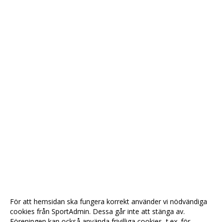
För att hemsidan ska fungera korrekt använder vi nödvändiga
cookies från SportAdmin. Dessa går inte att stänga av.
Föreningen kan också använda frivilliga cookies, t.ex. för