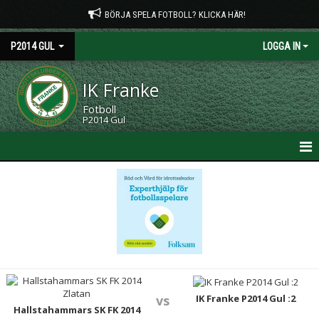
BÖRJA SPELA FOTBOLL? KLICKA HÄR!
P2014 GUL
LOGGA IN
IK Franke
Fotboll
P2014 Gul
HEM
NYHETER
KALENDER
MATCHER
TRUPPEN
IK Franke P2014 Gul :2
vs
Hallstahammars SK FK 2014