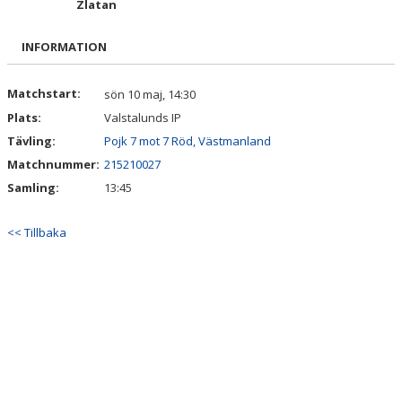
Zlatan
DOKUMENT
INFORMATION
KONTAKT
INTRESSEANMÄLAN
Matchstart:
sön 10 maj, 14:30
Plats:
Valstalunds IP
Tävling:
Pojk 7 mot 7 Röd, Västmanland
Matchnummer:
215210027
Samling:
13:45
<< Tillbaka