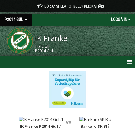
BÖRJA SPELA FOTBOLL? KLICKA HÄR!
P2014 GUL
LOGGA IN
IK Franke
Fotboll
P2014 Gul
HEM
NYHETER
KALENDER
MATCHER
vs
TRUPPEN
IK Franke P2014 Gul :1
Barkarö SK Blå