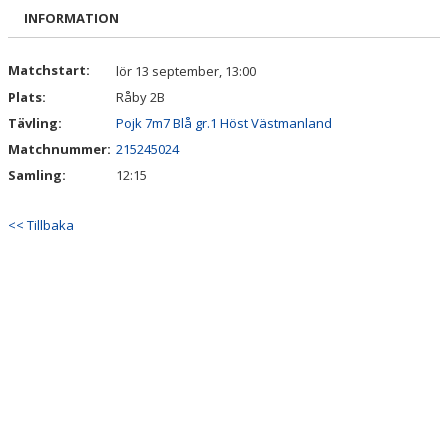
DOKUMENT
INFORMATION
KONTAKT
Matchstart:
lör 13 september, 13:00
Plats:
Råby 2B
INTRESSEANMÄLAN
Tävling:
Pojk 7m7 Blå gr.1 Höst Västmanland
Matchnummer:
215245024
Samling:
12:15
<< Tillbaka