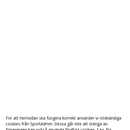
För att hemsidan ska fungera korrekt använder vi nödvändiga
cookies från SportAdmin. Dessa går inte att stänga av.
Föreningen kan också använda frivilliga cookies, t.ex. för