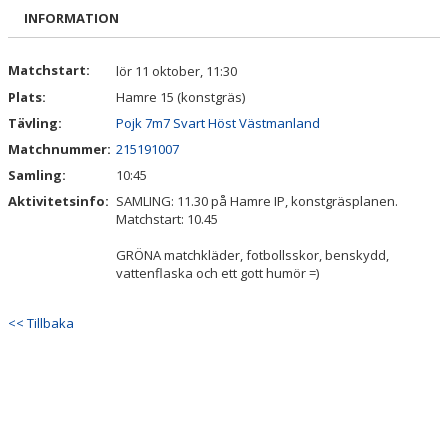
DOKUMENT
INFORMATION
KONTAKT
Matchstart:
lör 11 oktober, 11:30
Plats:
Hamre 15 (konstgräs)
INTRESSEANMÄLAN
Tävling:
Pojk 7m7 Svart Höst Västmanland
Matchnummer:
215191007
Samling:
10:45
Aktivitetsinfo:
SAMLING: 11.30 på Hamre IP, konstgräsplanen.
Matchstart: 10.45
GRÖNA matchkläder, fotbollsskor, benskydd,
vattenflaska och ett gott humör =)
<< Tillbaka