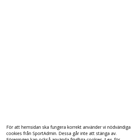
För att hemsidan ska fungera korrekt använder vi nödvändiga
cookies från SportAdmin. Dessa går inte att stänga av.
Föreningen kan också använda frivilliga cookies, t.ex. för