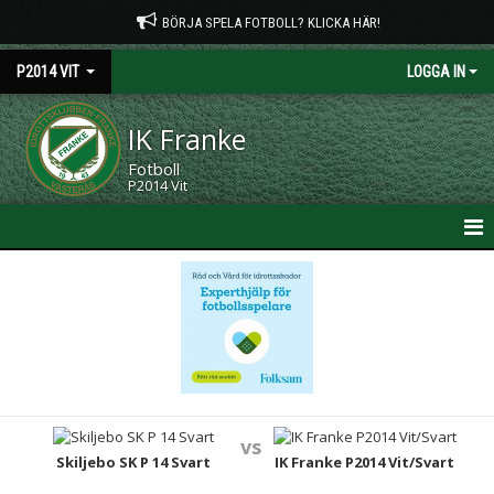
BÖRJA SPELA FOTBOLL? KLICKA HÄR!
P2014 VIT
LOGGA IN
IK Franke
Fotboll
P2014 Vit
HEM
NYHETER
KALENDER
MATCHER
vs
TRUPPEN
Skiljebo SK P 14 Svart
IK Franke P2014 Vit/Svart