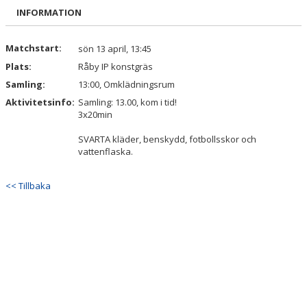
DOKUMENT
INFORMATION
KONTAKT
Matchstart:
sön 13 april, 13:45
Plats:
Råby IP konstgräs
INTRESSEANMÄLAN
Samling:
13:00, Omklädningsrum
Aktivitetsinfo:
Samling: 13.00, kom i tid!
3x20min
SVARTA kläder, benskydd, fotbollsskor och
vattenflaska.
<< Tillbaka