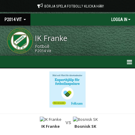
BÖRJA SPELA FOTBOLL? KLICKA HÄR!
P2014 VIT
LOGGA IN
IK Franke
Fotboll
P2014 Vit
HEM
NYHETER
KALENDER
MATCHER
vs
TRUPPEN
IK Franke
Bosnisk SK