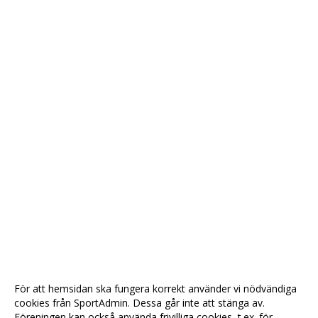
För att hemsidan ska fungera korrekt använder vi nödvändiga
cookies från SportAdmin. Dessa går inte att stänga av.
Föreningen kan också använda frivilliga cookies, t.ex. för