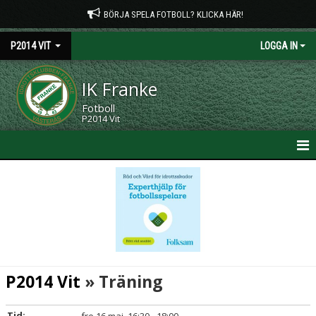
BÖRJA SPELA FOTBOLL? KLICKA HÄR!
P2014 VIT
LOGGA IN
IK Franke
Fotboll
P2014 Vit
HEM
NYHETER
KALENDER
MATCHER
P2014 Vit
» Träning
TRUPPEN
Tid: