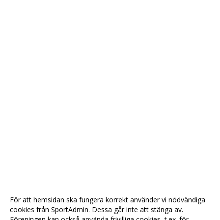
För att hemsidan ska fungera korrekt använder vi nödvändiga
cookies från SportAdmin. Dessa går inte att stänga av.
Föreningen kan också använda frivilliga cookies, t.ex. för