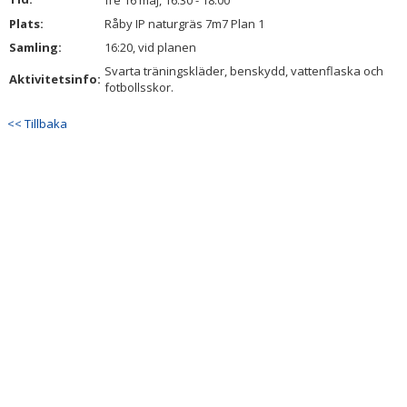
fre 16 maj, 16:30 - 18:00
DOKUMENT
Plats:
Råby IP naturgräs 7m7 Plan 1
Samling:
16:20, vid planen
KONTAKT
Svarta träningskläder, benskydd, vattenflaska och
Aktivitetsinfo:
fotbollsskor.
INTRESSEANMÄLAN
<< Tillbaka