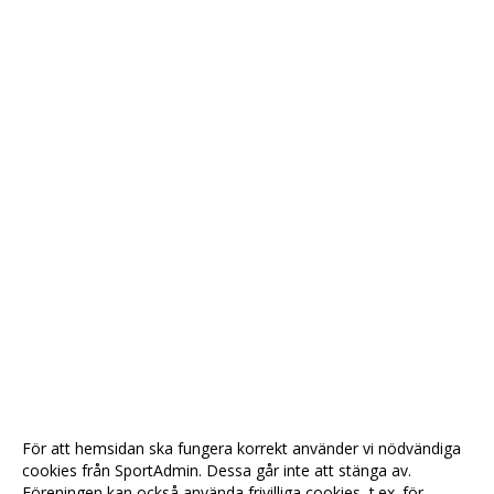
För att hemsidan ska fungera korrekt använder vi nödvändiga
cookies från SportAdmin. Dessa går inte att stänga av.
Föreningen kan också använda frivilliga cookies, t.ex. för