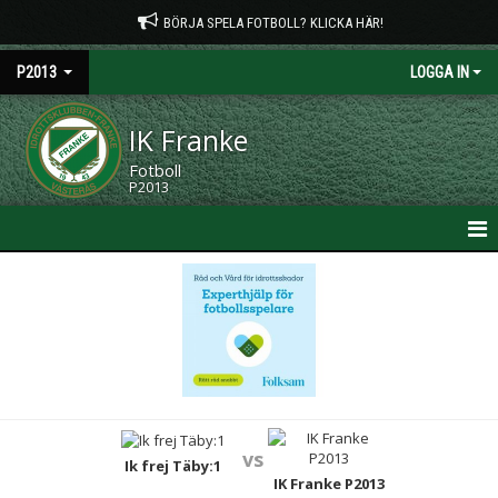
BÖRJA SPELA FOTBOLL? KLICKA HÄR!
P2013
LOGGA IN
IK Franke
Fotboll
P2013
HEM
NYHETER
KALENDER
MATCHER
vs
TRUPPEN
Ik frej Täby:1
IK Franke P2013