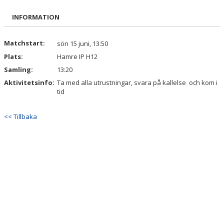
BILDGALLERI
INFORMATION
DOKUMENT
Matchstart:
sön 15 juni, 13:50
KONTAKT
Plats:
Hamre IP H12
Samling:
13:20
INTRESSEANMÄLAN
Aktivitetsinfo:
Ta med alla utrustningar, svara på kallelse och kom i
tid
<< Tillbaka