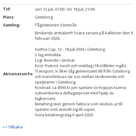
BILDGALLERI
Tid:
sön 12 juli, 07:00 - lör 18 juli, 21:00
Plats:
DOKUMENT
Göteborg
Samling:
Tågstationen Västerås
KONTAKT
Bindande anmälan!!! Svara senast på kallelsen den 9
februari 2026.
Gothia Cup, 12 - 18 juli 2026 i Göteborg.
2 lag anmälda.
Logi: Boende i skolsal.
Kost: frukost, lunch och middag (18 måltider ingår).
Transport: Vi åker tåg gemensamt till/från Göteborg
Aktivitetsinfo:
och transferbuss tar oss mellan skolboende och
spelplaner i Göteborg.
Kostnad: ca 4000 kr per spelare (vi hoppas kunna
subventionera deltagarpriset med hjälp av
lagkassan).
Betalning sker genom faktura som skickas ut till
spelare som anmält sig till cupen.
Sista betalningsdag 6 april 2026.
<< Tillbaka