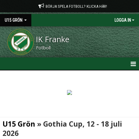
BÖRJA SPELA FOTBOLL? KLICKA HÄR!
U15 GRÖN
LOGGA IN
IK Franke
Fotboll
HEM
NYHETER
KALENDER
MATCHER
U15 Grön
» Gothia Cup, 12 - 18 juli
TRUPPEN
2026