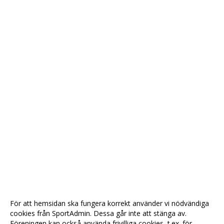
För att hemsidan ska fungera korrekt använder vi nödvändiga
cookies från SportAdmin. Dessa går inte att stänga av.
Föreningen kan också använda frivilliga cookies, t.ex. för