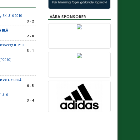
y SK U16 2010
VÅRA SPONSORER
3 - 2
5 BLÅ
2 - 0
nsbergs IF P10
3 - 1
P2010) -
anke U15 BLÅ
0 - 5
IF U16
3 - 4