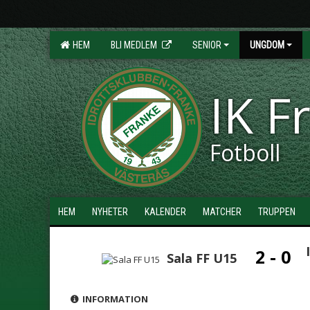
HEM
BLI MEDLEM
SENIOR
UNGDOM
IK F
Fotboll
HEM
NYHETER
KALENDER
MATCHER
TRUPPEN
2 - 0
Sala FF U15
INFORMATION