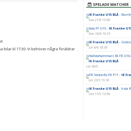
SPELADE MATCHER
IK Franke U15 BLÅ
- Norrb
Sön 21/6 13:00
Sala FF U15 -
IK Franke U1
Ons 10/6 19:15
et
IK Franke U15 BLÅ
- Gideo
Lör 6/6 18:30
bilar kl 17:30. Vi behöver några föräldrar
Hallstahammars SK FK U16 (
IK Franke U15 BLÅ
Lör 30/5
IFK Västerås FK P11 -
IK Fr
Lör 23/5 15:30
IK Franke U15 BLÅ
- Irsta 
Sön 17/5 13:00