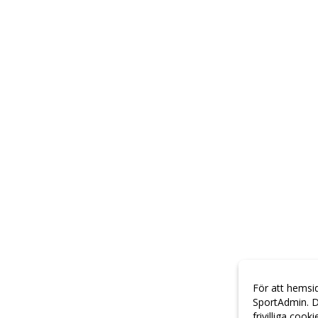
För att hemsi
SportAdmin. D
frivilliga cook