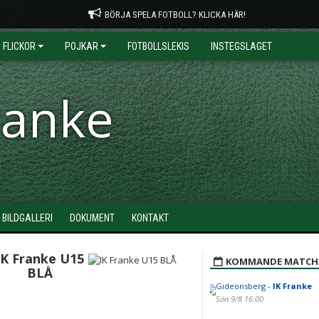
BÖRJA SPELA FOTBOLL? KLICKA HÄR!
FLICKOR
POJKAR
FOTBOLLSLEKIS
INSTEGSLAGET
ranke
BILDGALLERI
DOKUMENT
KONTAKT
IK Franke U15
KOMMANDE MATCH
BLÅ
Gideonsberg -
IK Franke
Sön 9/8 16:00