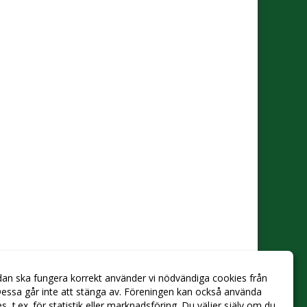
dan ska fungera korrekt använder vi nödvändiga cookies från
essa går inte att stänga av. Föreningen kan också använda
ies, t.ex. för statistik eller marknadsföring. Du väljer själv om du