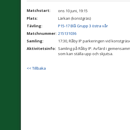
Matchstart:
ons 10 juni, 19:15
Plats:
Lärkan (konstgräs)
Tävling:
P15-17 Blå Grupp 3 östra vår
Matchnummer:
215131036
Samling:
17:30, Råby IP parkeringen vid konstgräs
Aktivitetsinfo:
Samling på Råby IP. Avfärd i gemensamma 
som kan ställa upp och skjutsa.
<< Tillbaka