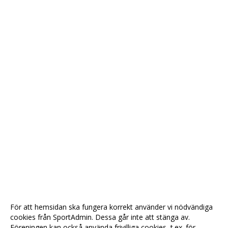
För att hemsidan ska fungera korrekt använder vi nödvändiga
cookies från SportAdmin. Dessa går inte att stänga av.
Föreningen kan också använda frivilliga cookies, t.ex. för