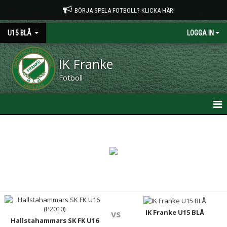
BÖRJA SPELA FOTBOLL? KLICKA HÄR!
U15 BLÅ
LOGGA IN
IK Franke
Fotboll
HEM
NYHETER
KALENDER
MATCHER
TRUPPEN
IK Franke U15 BLÅ
vs
Hallstahammars SK FK U16