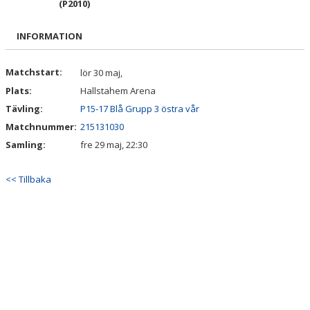
(P2010)
BILDGALLERI
INFORMATION
DOKUMENT
KONTAKT
Matchstart:
lör 30 maj,
Plats:
Hallstahem Arena
Tävling:
P15-17 Blå Grupp 3 östra vår
Matchnummer:
215131030
Samling:
fre 29 maj, 22:30
<< Tillbaka