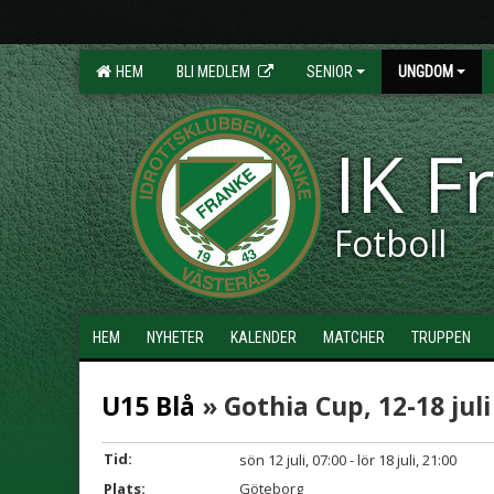
HEM
BLI MEDLEM
SENIOR
UNGDOM
IK F
Fotboll
HEM
NYHETER
KALENDER
MATCHER
TRUPPEN
U15 Blå
» Gothia Cup, 12-18 juli
Tid:
sön 12 juli, 07:00 - lör 18 juli, 21:00
Plats:
Göteborg