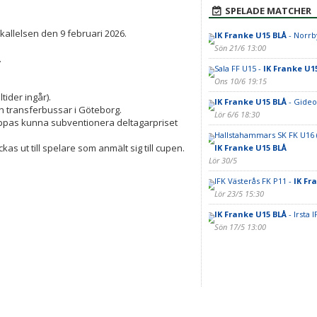
SPELADE MATCHER
allelsen den 9 februari 2026.
IK Franke U15 BLÅ
- Norrb
Sön 21/6 13:00
.
Sala FF U15 -
IK Franke U1
Ons 10/6 19:15
tider ingår).
IK Franke U15 BLÅ
- Gideo
och transferbussar i Göteborg.
Lör 6/6 18:30
hoppas kunna subventionera deltagarpriset
Hallstahammars SK FK U16 (
as ut till spelare som anmält sig till cupen.
IK Franke U15 BLÅ
Lör 30/5
IFK Västerås FK P11 -
IK Fr
Lör 23/5 15:30
IK Franke U15 BLÅ
- Irsta 
Sön 17/5 13:00