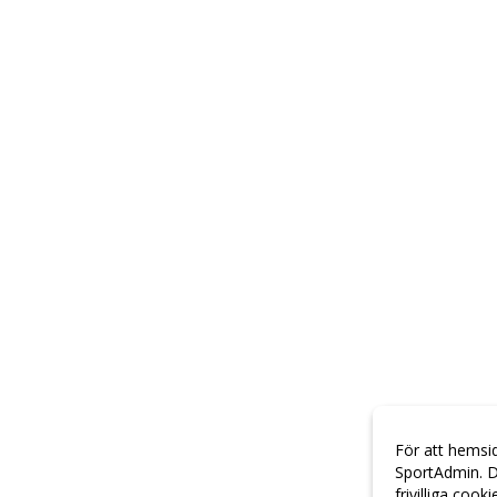
För att hemsi
SportAdmin. D
frivilliga cook