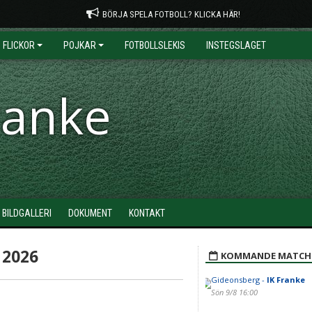
BÖRJA SPELA FOTBOLL? KLICKA HÄR!
FLICKOR
POJKAR
FOTBOLLSLEKIS
INSTEGSLAGET
ranke
BILDGALLERI
DOKUMENT
KONTAKT
 2026
KOMMANDE MATCH
Gideonsberg -
IK Franke
Sön 9/8 16:00