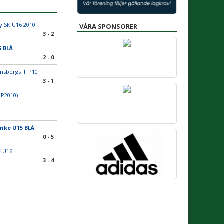
y SK U16 2010
VÅRA SPONSORER
3 - 2
5 BLÅ
2 - 0
nsbergs IF P10
3 - 1
P2010) -
anke U15 BLÅ
0 - 5
IF U16
3 - 4