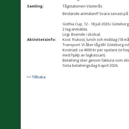
Samling:
Tågstationen Västerås
Bindande anmälan!!! Svara senast på k
Gothia Cup, 12 - 18 juli 2026 i Göteborg
2 lag anmälda.
Logi: Boende i skolsal.
Aktivitetsinfo:
Kost: frukost, lunch och middag (18 mål
Transport: VI åker tåg till/ Göteborg 
Kostnad: ca 4000 kr per spelare (vi 
med hjälp av lagkassan).
Betalning sker genom faktura som skick
Sista betalningsdag 6 april 2026.
<< Tillbaka