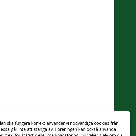
dan ska fungera korrekt använder vi nödvändiga cookies från
essa går inte att stänga av. Föreningen kan också använda
ies, t.ex. för statistik eller marknadsföring. Du väljer själv om du