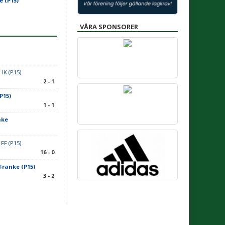
e (P15)
VÅRA SPONSORER
 IK (P15)
2 - 1
P15)
1 - 1
nke
 FF (P15)
16 - 0
 Franke (P15)
3 - 2