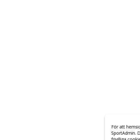
För att hemsi
SportAdmin. D
frivilliga cook