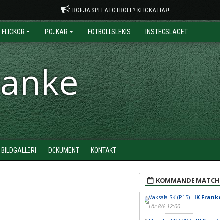
BÖRJA SPELA FOTBOLL? KLICKA HÄR!
FLICKOR
POJKAR
FOTBOLLSLEKIS
INSTEGSLAGET
ranke
BILDGALLERI
DOKUMENT
KONTAKT
KOMMANDE MATCH
Vaksala SK (P15) -
IK Franke
Lör 8/8 12:00