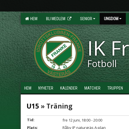
HEM
BLI MEDLEM
SENIOR
UNGDOM
IK F
Fotboll
HEM
NYHETER
KALENDER
MATCHER
TRUPPEN
U15
» Träning
Tid:
fre 12 juni, 18:00 - 20:00
Plats:
Råby IP naturgräs A-plan