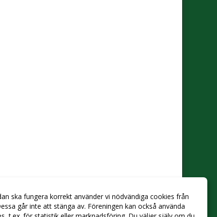
dan ska fungera korrekt använder vi nödvändiga cookies från
essa går inte att stänga av. Föreningen kan också använda
ies, t.ex. för statistik eller marknadsföring. Du väljer själv om du