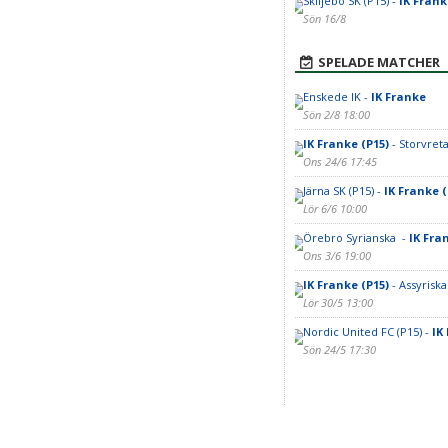
Skiljebo SK (P15) -
IK Frank
Sön 16/8
SPELADE MATCHER
Enskede IK -
IK Franke
Sön 2/8 18:00
IK Franke (P15)
- Storvreta
Ons 24/6 17:45
Järna SK (P15) -
IK Franke (
Lör 6/6 10:00
Örebro Syrianska -
IK Fra
Ons 3/6 19:00
IK Franke (P15)
- Assyriska
Lör 30/5 13:00
Nordic United FC (P15) -
IK
Sön 24/5 17:30