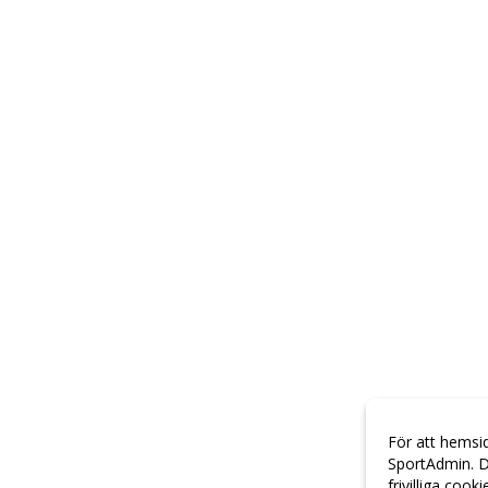
För att hemsi
SportAdmin. D
frivilliga cook