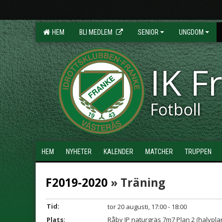
HEM
BLI MEDLEM
SENIOR
UNGDOM
IK F
Fotboll
HEM
NYHETER
KALENDER
MATCHER
TRUPPEN
F2019-2020
» Träning
Tid:
tor 20 augusti, 17:00 - 18:00
Plats:
Råby IP naturgräs 7m7 Plan 2 (halvpla