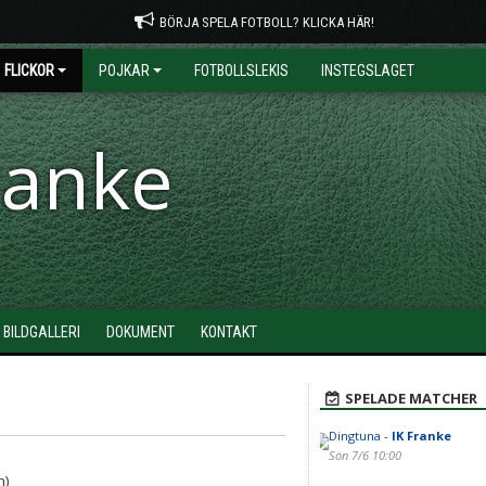
BÖRJA SPELA FOTBOLL? KLICKA HÄR!
FLICKOR
POJKAR
FOTBOLLSLEKIS
INSTEGSLAGET
ranke
BILDGALLERI
DOKUMENT
KONTAKT
SPELADE MATCHER
Dingtuna -
IK Franke
Sön 7/6 10:00
n)