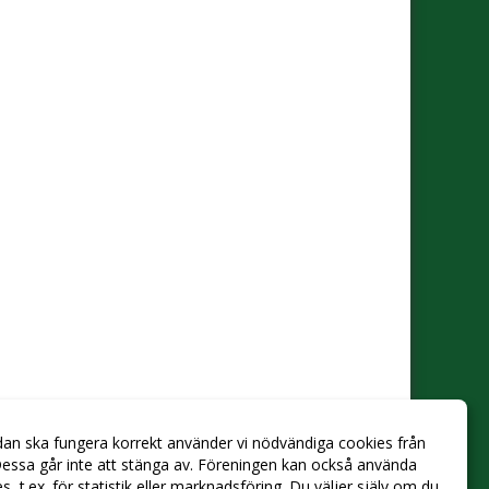
dan ska fungera korrekt använder vi nödvändiga cookies från
essa går inte att stänga av. Föreningen kan också använda
ies, t.ex. för statistik eller marknadsföring. Du väljer själv om du