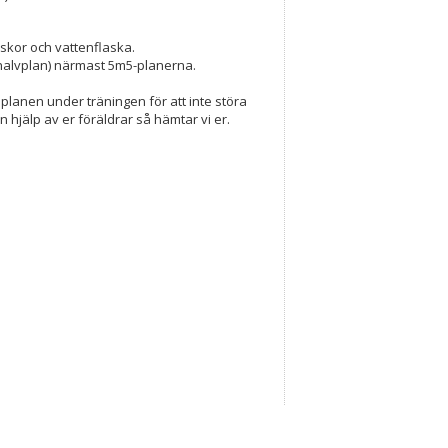
sskor och vattenflaska.
halvplan) närmast 5m5-planerna.
planen under träningen för att inte störa
hjälp av er föräldrar så hämtar vi er.