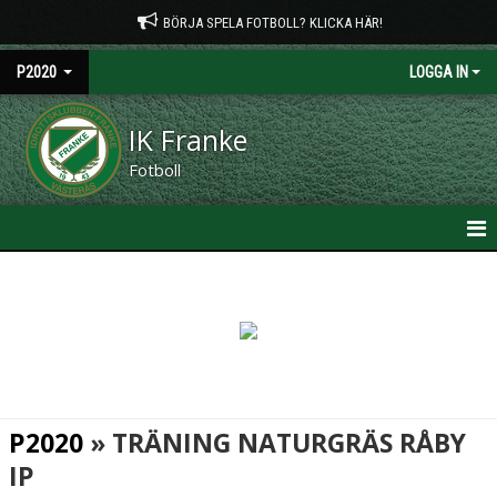
BÖRJA SPELA FOTBOLL? KLICKA HÄR!
P2020
LOGGA IN
IK Franke
Fotboll
HEM
NYHETER
KALENDER
MATCHER
P2020
» TRÄNING NATURGRÄS RÅBY
TRUPPEN
IP