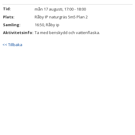
BILDGALLERI
Tid:
mån 17 augusti, 17:00 - 18:00
Plats:
DOKUMENT
Råby IP naturgräs 5m5 Plan 2
Samling:
16:50, Råby ip
KONTAKT
Aktivitetsinfo:
Ta med benskydd och vattenflaska.
<< Tillbaka