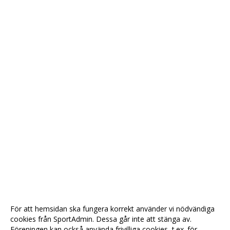
För att hemsidan ska fungera korrekt använder vi nödvändiga
cookies från SportAdmin. Dessa går inte att stänga av.
Föreningen kan också använda frivilliga cookies, t.ex. för