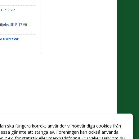
FF P17 Vit
iljebo SK P 17 Vit
e P2017 Vit
dan ska fungera korrekt använder vi nödvändiga cookies från
essa går inte att stänga av. Föreningen kan också använda
ies, t.ex. för statistik eller marknadsföring. Du väljer själv om du