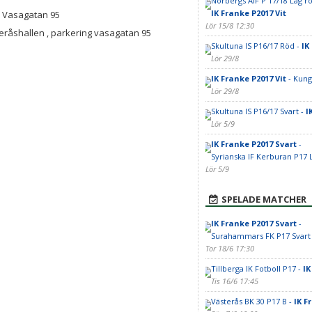
Norbergs AIF P 17/18 Lag rö
IK Franke P2017 Vit
, Vasagatan 95
Lör 15/8 12:30
eråshallen , parkering vasagatan 95
Skultuna IS P16/17 Röd -
IK
Lör 29/8
IK Franke P2017 Vit
- Kung
Lör 29/8
Skultuna IS P16/17 Svart -
I
Lör 5/9
IK Franke P2017 Svart
-
Syrianska IF Kerburan P17 
Lör 5/9
SPELADE MATCHER
IK Franke P2017 Svart
-
Surahammars FK P17 Svart
Tor 18/6 17:30
Tillberga IK Fotboll P17 -
IK
Tis 16/6 17:45
Västerås BK 30 P17 B -
IK F