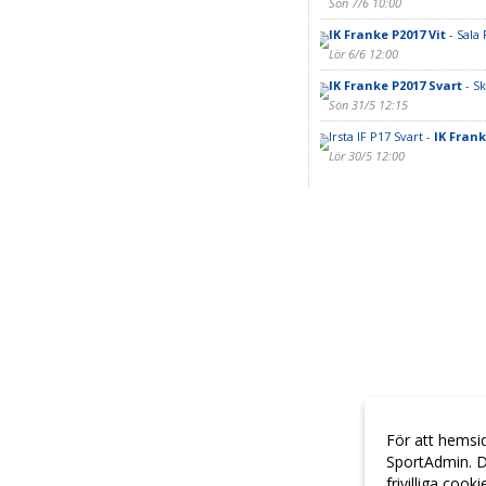
Sön 7/6 10:00
IK Franke P2017 Vit
- Sala 
Lör 6/6 12:00
IK Franke P2017 Svart
- Sk
Sön 31/5 12:15
Irsta IF P17 Svart -
IK Frank
Lör 30/5 12:00
För att hemsi
SportAdmin. D
frivilliga cook