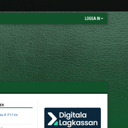
LOGGA IN
ER
sta IF P17 Vit