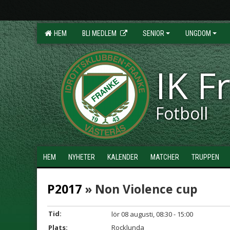
HEM
BLI MEDLEM
SENIOR
UNGDOM
IK F
Fotboll
HEM
NYHETER
KALENDER
MATCHER
TRUPPEN
P2017
» Non Violence cup
Tid:
lör 08 augusti, 08:30 - 15:00
Plats:
Rocklunda