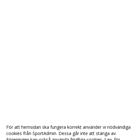
För att hemsidan ska fungera korrekt använder vi nödvändiga
cookies från SportAdmin. Dessa går inte att stänga av.
Föreningen kan också använda frivilliga cookies, t.ex. för