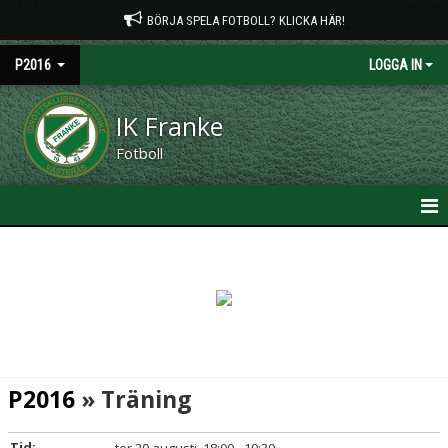
BÖRJA SPELA FOTBOLL? KLICKA HÄR!
P2016
LOGGA IN
IK Franke
Fotboll
HEM
NYHETER
KALENDER
MATCHER
P2016
» Träning
TRUPPEN
Tid: