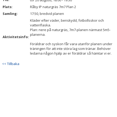
tor 20 augusti, 18:00 - 19:30
BILDGALLERI
Plats:
Råby IP naturgräs 7m7 Plan 2
Samling:
17:50, bredvid planen
DOKUMENT
Kläder efter väder, benskydd, fotbollsskor och
vattenflaska.
KONTAKT
Plan: nere på naturgräs, 7m7-planen närmast 5m5-
planerna.
Aktivitetsinfo:
Föräldrar och syskon får vara utanför planen under
träningen för att inte störa lag som tränar. Behöver
ledarna någon hjälp av er föräldrar så hämtar vi er.
<< Tillbaka