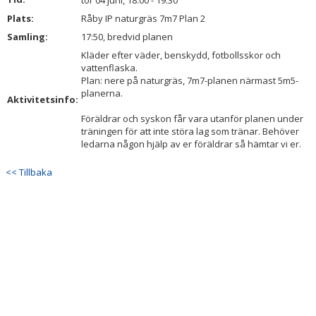
tor 04 juni, 18:00 - 19:30
BILDGALLERI
Plats:
Råby IP naturgräs 7m7 Plan 2
Samling:
17:50, bredvid planen
DOKUMENT
Kläder efter väder, benskydd, fotbollsskor och
vattenflaska.
KONTAKT
Plan: nere på naturgräs, 7m7-planen närmast 5m5-
planerna.
Aktivitetsinfo:
Föräldrar och syskon får vara utanför planen under
träningen för att inte störa lag som tränar. Behöver
ledarna någon hjälp av er föräldrar så hämtar vi er.
<< Tillbaka