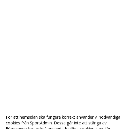
För att hemsidan ska fungera korrekt använder vi nödvändiga
cookies från SportAdmin. Dessa går inte att stänga av.
Föreningen kan också använda frivilliga cookies, t.ex. för