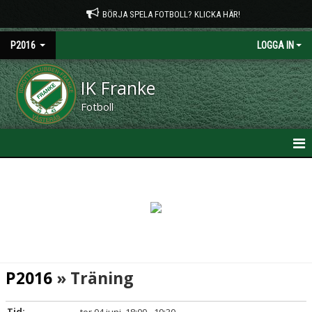
BÖRJA SPELA FOTBOLL? KLICKA HÄR!
P2016
LOGGA IN
IK Franke
Fotboll
HEM
NYHETER
KALENDER
MATCHER
P2016
» Träning
TRUPPEN
Tid: