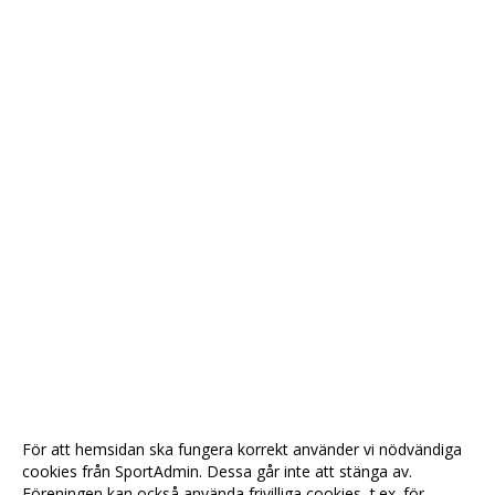
För att hemsidan ska fungera korrekt använder vi nödvändiga
cookies från SportAdmin. Dessa går inte att stänga av.
Föreningen kan också använda frivilliga cookies, t.ex. för