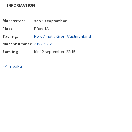
BILDGALLERI
INFORMATION
DOKUMENT
Matchstart:
sön 13 september,
Plats:
Råby 1A
KONTAKT
Tävling:
Pojk 7 mot 7 Grön, Västmanland
Matchnummer:
215235261
Samling:
lör 12 september, 23:15
<< Tillbaka