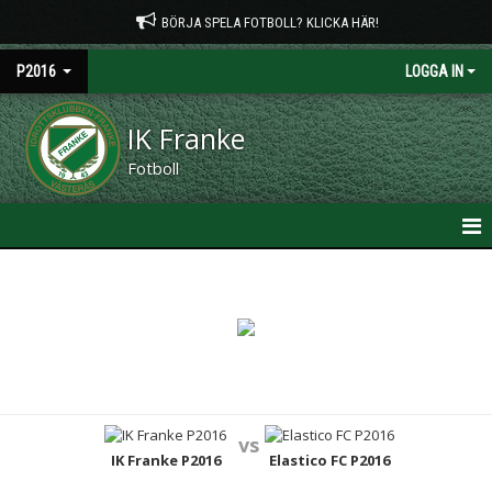
BÖRJA SPELA FOTBOLL? KLICKA HÄR!
P2016
LOGGA IN
IK Franke
Fotboll
HEM
NYHETER
KALENDER
MATCHER
vs
TRUPPEN
IK Franke P2016
Elastico FC P2016