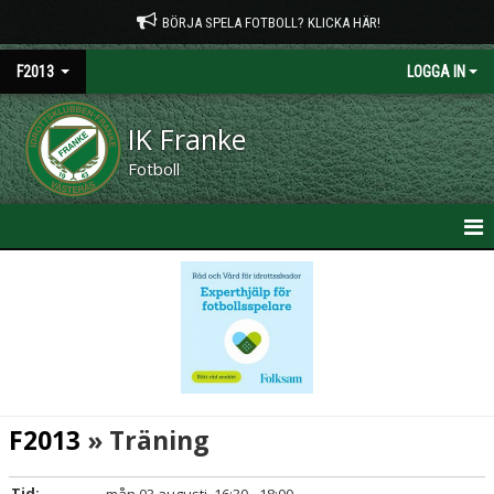
BÖRJA SPELA FOTBOLL? KLICKA HÄR!
F2013
LOGGA IN
IK Franke
Fotboll
HEM
NYHETER
KALENDER
MATCHER
F2013
» Träning
TRUPPEN
Tid: