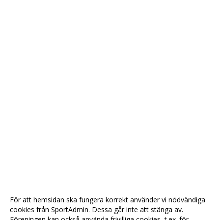
För att hemsidan ska fungera korrekt använder vi nödvändiga
cookies från SportAdmin. Dessa går inte att stänga av.
Föreningen kan också använda frivilliga cookies, t.ex. för