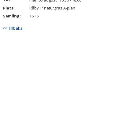
mån 03 augusti, 16:30 - 18:00
BILDGALLERI
Plats:
Råby IP naturgräs A-plan
Samling:
16:15
DOKUMENT
<< Tillbaka
KONTAKT