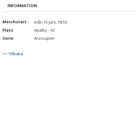
BILDGALLERI
INFORMATION
DOKUMENT
Matchstart:
mån 15 juni, 18:50
Plats:
Apalby - A2
KONTAKT
Serie:
Aroscupen
<< Tillbaka