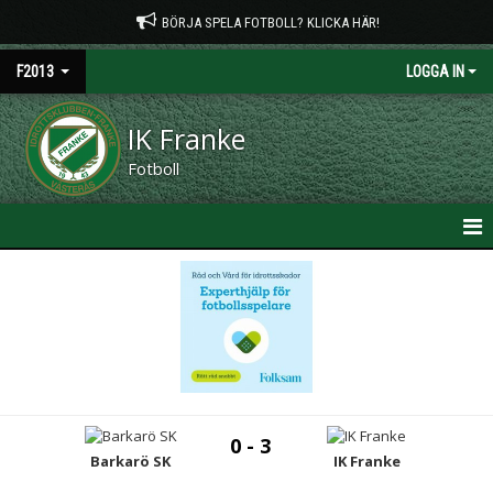
BÖRJA SPELA FOTBOLL? KLICKA HÄR!
F2013
LOGGA IN
IK Franke
Fotboll
HEM
NYHETER
KALENDER
MATCHER
0 - 3
TRUPPEN
Barkarö SK
IK Franke