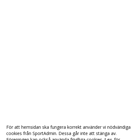
För att hemsidan ska fungera korrekt använder vi nödvändiga
cookies från SportAdmin. Dessa går inte att stänga av.
Föreningen kan också använda frivilliga cookies, t.ex. för