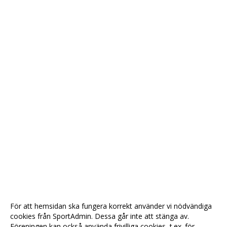
För att hemsidan ska fungera korrekt använder vi nödvändiga
cookies från SportAdmin. Dessa går inte att stänga av.
Föreningen kan också använda frivilliga cookies, t.ex. för