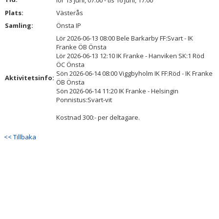
lör 13 juni, 07:00 - tis 16 juni, 17:00
BILDGALLERI
Plats:
Västerås
Samling:
Önsta IP
DOKUMENT
Lör 2026-06-13 08:00 Bele Barkarby FF:Svart - IK
Franke ÖB Önsta
KONTAKT
Lör 2026-06-13 12:10 IK Franke - Hanviken SK:1 Röd
ÖC Önsta
Sön 2026-06-14 08:00 Viggbyholm IK FF:Röd - IK Franke
Aktivitetsinfo:
ÖB Önsta
Sön 2026-06-14 11:20 IK Franke - Helsingin
Ponnistus:Svart-vit
Kostnad 300:- per deltagare.
<< Tillbaka