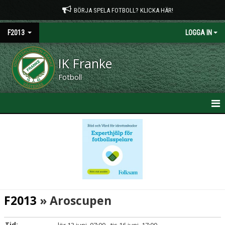
BÖRJA SPELA FOTBOLL? KLICKA HÄR!
F2013
LOGGA IN
IK Franke
Fotboll
HEM
NYHETER
KALENDER
MATCHER
F2013
» Aroscupen
TRUPPEN
Tid: