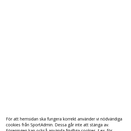
För att hemsidan ska fungera korrekt använder vi nödvändiga
cookies från SportAdmin. Dessa går inte att stänga av.
Föreningen kan också använda frivilliga cookies, t.ex. för