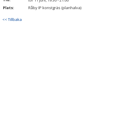
tor 11 juni, 19:30 - 21:00
BILDGALLERI
Plats:
Råby IP konstgräs (planhalva)
DOKUMENT
<< Tillbaka
KONTAKT