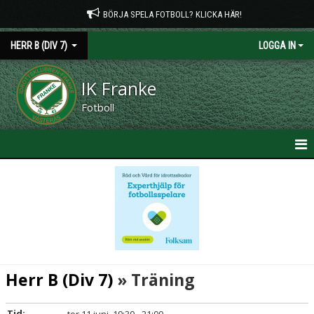
BÖRJA SPELA FOTBOLL? KLICKA HÄR!
HERR B (DIV 7)
LOGGA IN
IK Franke
Fotboll
HEM
NYHETER
KALENDER
MATCHER
Herr B (Div 7)
» Träning
TRUPPEN
Tid: