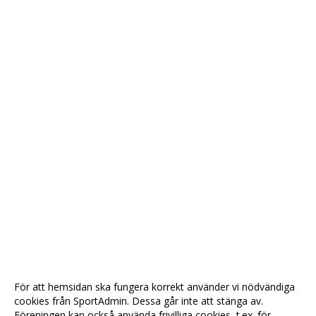
För att hemsidan ska fungera korrekt använder vi nödvändiga
cookies från SportAdmin. Dessa går inte att stänga av.
Föreningen kan också använda frivilliga cookies, t.ex. för