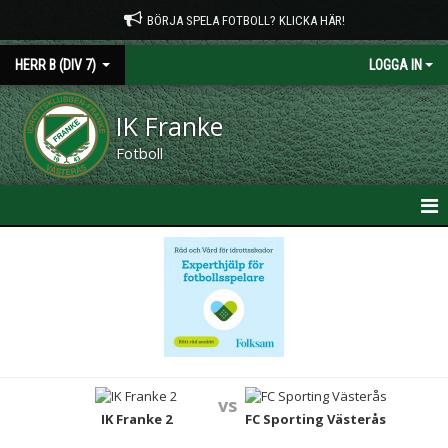
BÖRJA SPELA FOTBOLL? KLICKA HÄR!
HERR B (DIV 7)
LOGGA IN
IK Franke
Fotboll
HEM
NYHETER
KALENDER
MATCHER
vs
TRUPPEN
IK Franke 2
FC Sporting Västerås