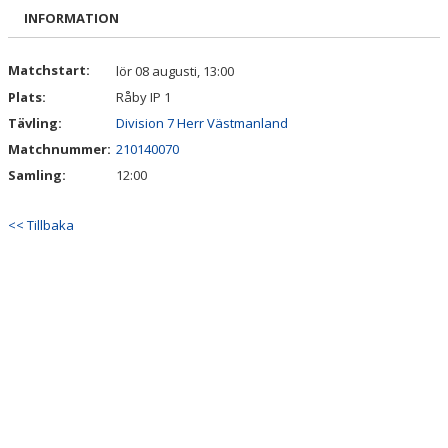
BILDGALLERI
INFORMATION
DOKUMENT
Matchstart:
lör 08 augusti, 13:00
Plats:
Råby IP 1
KONTAKT
Tävling:
Division 7 Herr Västmanland
Matchnummer:
210140070
Samling:
12:00
<< Tillbaka