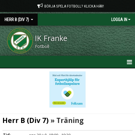
BÖRJA SPELA FOTBOLL? KLICKA HÄR!
HERR B (DIV 7)
LOGGA IN
IK Franke
Fotboll
HEM
NYHETER
KALENDER
MATCHER
Herr B (Div 7)
» Träning
TRUPPEN
Tid: