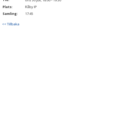
ons 30 juli, 18:00 - 19:30
BILDGALLERI
Plats:
Råby IP
Samling:
17:45
DOKUMENT
<< Tillbaka
KONTAKT