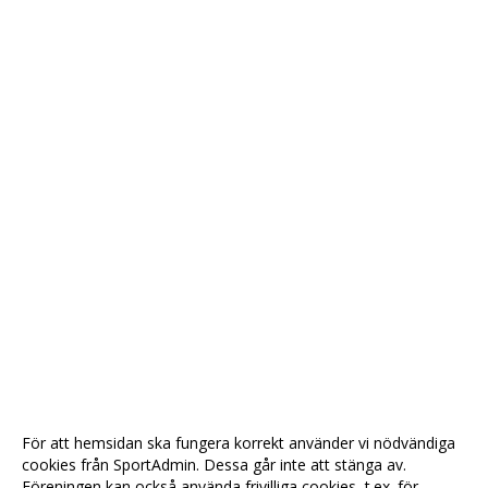
För att hemsidan ska fungera korrekt använder vi nödvändiga
cookies från SportAdmin. Dessa går inte att stänga av.
Föreningen kan också använda frivilliga cookies, t.ex. för