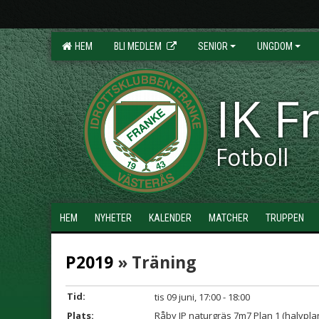
HEM
BLI MEDLEM
SENIOR
UNGDOM
IK F
Fotboll
HEM
NYHETER
KALENDER
MATCHER
TRUPPEN
P2019
» Träning
Tid:
tis 09 juni, 17:00 - 18:00
Plats:
Råby IP naturgräs 7m7 Plan 1 (halvpla